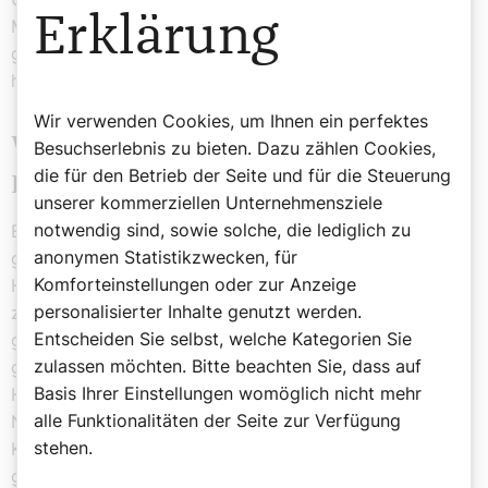
Erklärung
Medizin: Es darf nichts passieren, es muss immer alles
gut gehen. Ich denke, daher kommt auch dieser Trend
hin zum Wunschkaiserschnitt.
Wir verwenden Cookies, um Ihnen ein perfektes
Wie beurteilen Sie als Arzt das Thema
Besuchserlebnis zu bieten. Dazu zählen Cookies,
die für den Betrieb der Seite und für die Steuerung
Kaiserschnitt?
unserer kommerziellen Unternehmensziele
notwendig sind, sowie solche, die lediglich zu
Ein Kaiserschnitt wurde bis ins Mittelalter nur dann
anonymen Statistikzwecken, für
gemacht, wenn die Mutter im Sterben lag und man die
Komforteinstellungen oder zur Anzeige
Hoffnung hatte, auf diese Weise wenigstens das Baby
personalisierter Inhalte genutzt werden.
zu retten bzw. weil man Mütter und Kinder nicht
Entscheiden Sie selbst, welche Kategorien Sie
gemeinsam bestattet hat. Ein Kaiserschnitt war früher
zulassen möchten. Bitte beachten Sie, dass auf
ganz oft das Todesurteil für eine Frau.
Basis Ihrer Einstellungen womöglich nicht mehr
Heute ist es ein Routineeingriff und ich sage ganz klar:
alle Funktionalitäten der Seite zur Verfügung
Niemand muss sich oder soll sich vor einem
stehen.
Kaiserschnitt fürchten. Erst recht, weil es ja Situationen
gibt, wo er medizinisch einfach notwendig ist. Und es