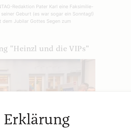
AG-Redaktion Pater Karl eine Faksimilie-
seiner Geburt (es war sogar ein Sonntag!)
t dem Jubilar Gottes Segen zum
ng "Heinzl und die VIPs"
 Erklärung