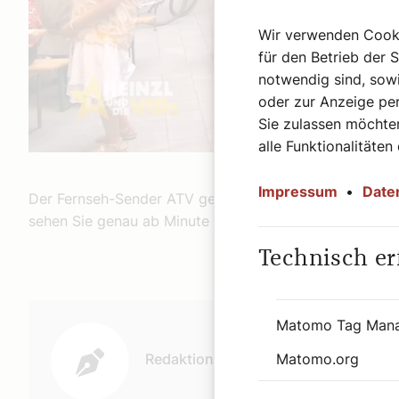
Wir verwenden Cookie
für den Betrieb der 
notwendig sind, sowi
oder zur Anzeige per
Sie zulassen möchten
alle Funktionalitäten
Impressum
•
Date
Der Fernseh-Sender ATV gestaltete den Beitrag, in dem
sehen Sie genau ab Minute 1:00.
Technisch er
Autor:
Matomo Tag Man
Matomo.org
Redaktion