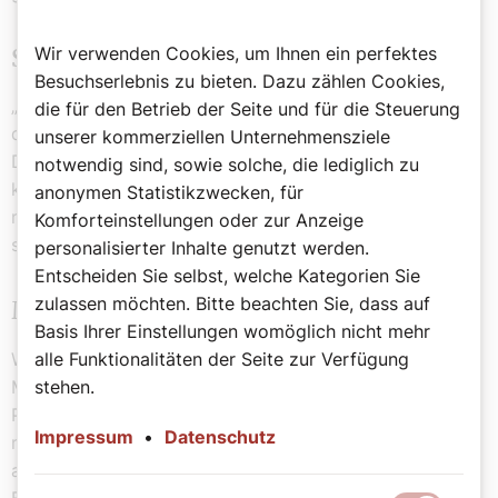
Wir verwenden Cookies, um Ihnen ein perfektes
Singles leiden besonders
Besuchserlebnis zu bieten. Dazu zählen Cookies,
„Die Familien sind jetzt sehr herausgefordert, aber ganz
die für den Betrieb der Seite und für die Steuerung
dramatisch ist jetzt die Situation der vielen Singles.
unserer kommerziellen Unternehmensziele
Diese sind am meisten in der Krise, beobachte ich. Sie
notwendig sind, sowie solche, die lediglich zu
können ihren bisherigen Aktivitäten nicht mehr
anonymen Statistikzwecken, für
nachgehen und es fällt ihnen die Decke auf den Kopf“,
Komforteinstellungen oder zur Anzeige
sagt der Psychiater.
personalisierter Inhalte genutzt werden.
Entscheiden Sie selbst, welche Kategorien Sie
zulassen möchten. Bitte beachten Sie, dass auf
Menschen digital erreichen
Basis Ihrer Einstellungen womöglich nicht mehr
Was kann da die Kirche jetzt tun, wie kann sie den
alle Funktionalitäten der Seite zur Verfügung
Menschen jetzt beistehen? „Aus meiner Sicht als
stehen.
Psychiater kann ich nur sagen: Die Kirche ist dann am
Impressum
•
Datenschutz
nützlichsten, wenn sie die Lehre Christi unverkrampft,
aber auch unverfälscht verkündigt, ohne
Einschränkungen und nicht politisch korrekt. Das bringt