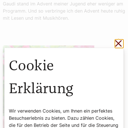
Gaudi stand im Advent meiner Jugend eher weniger am
Programm. Und so verbringe ich den Advent heute ruhig
mit Lesen und mit Musikhören.
Sch
Cookie
Erklärung
Wir verwenden Cookies, um Ihnen ein perfektes
Besuchserlebnis zu bieten. Dazu zählen Cookies,
die für den Betrieb der Seite und für die Steuerung