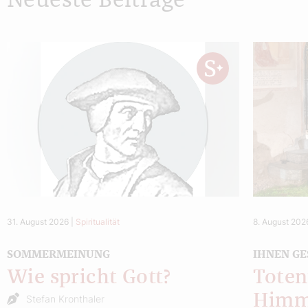
Neueste Beiträge
31. August 2026
|
Spiritualität
8. August 202
SOMMERMEINUNG
IHNEN GE
Wie spricht Gott?
Toten
Himm
Stefan Kronthaler