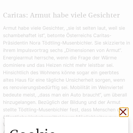
Caritas: Armut habe viele Gesichter
Armut habe viele Gesichter, „sie ist selten laut, weil sie
schambehaftet ist“, betonte Österreichs Caritas-
Präsidentin Nora Tödtling-Musenbichler. Sie skizzierte in
ihrem Impulsvortrag sechs „Dimensionen von Armut“.
Energiearmut herrsche, wenn die Frage der Wärme
dominiere und das Heizen nicht mehr leistbar sei.
Hinsichtlich des Wohnens könne sogar ein geerbtes
altes Haus für eine tägliche Unsicherheit sorgen, wenn
es renovierungsbedürftig sei. Mobilität im Weinviertel
bedeute meist, „dass man ein Auto braucht“, um überall
hinzugelangen. Bezüglich der Bildung und der Armut
stellte Tödtling-Musenbichler fest, dass Menschen ohne
Sch
öffentliche Verkehrsmittel kaum Möglichkeiten zur
Weiterbildung besäßen. Eine der größten
Armutserfahrungen sei wohl die Einsamkeit. Im Bereich