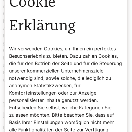
Cookie
der Gesundheit brauche es „lange Wege, wenn die
Ordinationen weit weg sind“. „Armut macht krank und
Krankheit bedeutet Armut“, so ihr Fazit. Mit ihren vielen
Erklärung
Angeboten und mithilfe der Ehrenamtlichen und
Freiwilligen trage die Caritas vor Ort zu einem
glückseligen Weinviertel bei. Diese Angebote der
Wir verwenden Cookies, um Ihnen ein perfektes
Caritas seien „Leuchttürme der Nächstenliebe“. Es
Besuchserlebnis zu bieten. Dazu zählen Cookies,
brauche „ein Weinviertel der kurzen Wege“ in
die für den Betrieb der Seite und für die Steuerung
solidarischen Regionen. „Armut wird überwunden, wenn
unserer kommerziellen Unternehmensziele
Menschen einander sehen und keiner wegschaut“,
notwendig sind, sowie solche, die lediglich zu
unterstrich die Caritas-Präsidentin.
anonymen Statistikzwecken, für
Komforteinstellungen oder zur Anzeige
personalisierter Inhalte genutzt werden.
Erwerbsarbeit, von der man leben
Entscheiden Sie selbst, welche Kategorien Sie
zulassen möchten. Bitte beachten Sie, dass auf
kann
Basis Ihrer Einstellungen womöglich nicht mehr
Ulrike Königsberger-Ludwig, Staatssekretärin im
alle Funktionalitäten der Seite zur Verfügung