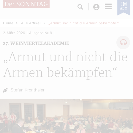
Login
ABO
Home
Alle Artikel
„Armut und nicht die Armen bekämpfen“
2. März 2026
Ausgabe Nr. 9
37. WEINVIERTELAKADEMIE
„Armut und nicht die
Armen bekämpfen“
Autor:
Stefan Kronthaler