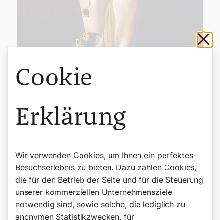
Sch
Cookie
Erklärung
©Herder
Odysseus und die „Namenlosen“
Wir verwenden Cookies, um Ihnen ein perfektes
Das von Univ.-Prof. Jan-Heiner Tück verfasste Buch
Besuchserlebnis zu bieten. Dazu zählen Cookies,
„Crux“ wäre letztlich eine kulturpessimistische Klage,
die für den Betrieb der Seite und für die Steuerung
wenn nur das Verschwinden der Kreuze aus dem
öffentlichen Raum in säkularen Gesellschaften lautstark
unserer kommerziellen Unternehmensziele
beklagt würde. Tück macht hingegen die weißen Wände,
notwendig sind, sowie solche, die lediglich zu
die in den Hörsälen der Universität Wien entstanden sind,
anonymen Statistikzwecken, für