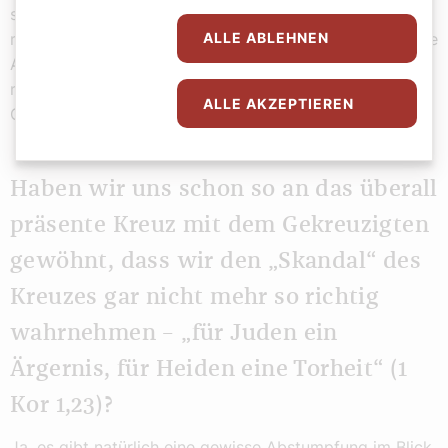
steht, vorgenommen hat. Und insofern ist dieses Bild
mit dem malträtierten Gekreuzigten ein Anstoß, über die
ALLE ABLEHNEN
Anstößigkeit des Kreuzes auch heute neu
nachzudenken. Deshalb diese Darstellung auf dem
ALLE AKZEPTIEREN
Cover des Buches.
Haben wir uns schon so an das überall
präsente Kreuz mit dem Gekreuzigten
gewöhnt, dass wir den „Skandal“ des
Kreuzes gar nicht mehr so richtig
wahrnehmen – „für Juden ein
Ärgernis, für Heiden eine Torheit“ (1
Kor 1,23)?
Ja, es gibt natürlich eine gewisse Abstumpfung im Blick