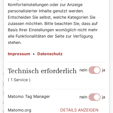
zur Projektionsfläche einer neuen Bebilderung. Er zeigt,
Komforteinstellungen oder zur Anzeige
wie facettenreich das Symbol des Kreuzes ist und welche
personalisierter Inhalte genutzt werden.
vielfältigen Deutungen es im Bereich der Theologie, der
Entscheiden Sie selbst, welche Kategorien Sie
Kunst, der Literaturwissenschaft und der Philosophie
zulassen möchten. Bitte beachten Sie, dass auf
gefunden hat. So bedachten etwa die Kirchenväter
Odysseus am Mast als Modell des Gekreuzigten, Platon
Basis Ihrer Einstellungen womöglich nicht mehr
dachte über den „gekreuzigten Gerechten“ in seiner
alle Funktionalitäten der Seite zur Verfügung
„Politeia“ nach. Und Tück meditiert u a. die
stehen.
Erinnerungskultur anhand des „Friedhofs der Namenlosen“
beim Alberner Hafen in Wien.
Impressum
•
Datenschutz
nein
ja
Technisch erforderlich
Warum verwenden Sie dieses
( 1 Service )
berühmte Bild aus dem Wiener
Erzbischöflichen Palais auf dem Cover
Matomo Tag Manager
nein
ja
des Buches? Das beschädigte Kreuz
Matomo.org
DETAILS ANZEIGEN
gleichsam als Symbolbild?