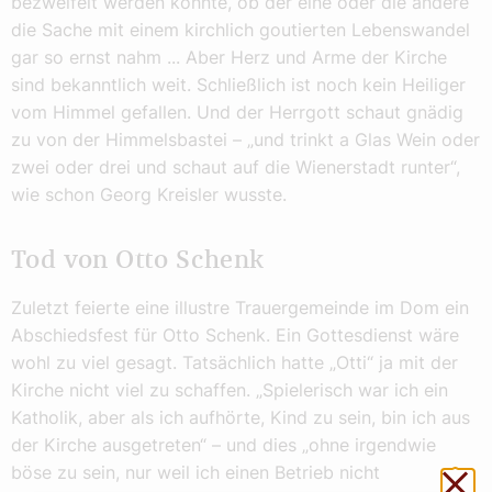
bezweifelt werden konnte, ob der eine oder die andere
die Sache mit einem kirchlich goutierten Lebenswandel
gar so ernst nahm ... Aber Herz und Arme der Kirche
sind bekanntlich weit. Schließlich ist noch kein Heiliger
vom Himmel gefallen. Und der Herrgott schaut gnädig
zu von der Himmelsbastei – „und trinkt a Glas Wein oder
zwei oder drei und schaut auf die Wienerstadt runter“,
wie schon Georg Kreisler wusste.
Tod von Otto Schenk
Zuletzt feierte eine illustre Trauergemeinde im Dom ein
Abschiedsfest für Otto Schenk. Ein Gottesdienst wäre
wohl zu viel gesagt. Tatsächlich hatte „Otti“ ja mit der
Kirche nicht viel zu schaffen. „Spielerisch war ich ein
Katholik, aber als ich aufhörte, Kind zu sein, bin ich aus
der Kirche ausgetreten“ – und dies „ohne irgendwie
böse zu sein, nur weil ich einen Betrieb nicht
Sch