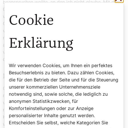
beanspruchen wollte, an den ich nicht glaube. Mit dem
Glauben habe ich große Schwierigkeiten“, gab er vor
wenigen Jahren noch in einem Interview zu Protokoll.
Cookie
Ob’s ihm passt oder nicht: Unterm Hochaltar
versammelt, gesegnet, Halleluja … Mir gefällt ja diese
milde Wurschtigkeit, die selbst im Tod noch
Erklärung
augenzwinkernd alles katholisch einzugemeinden
versucht. „Geh Schatzerl, geh Katzerl, was sperrst dich
denn ein? Der Tod muß ein Weaner sein.“
Wir verwenden Cookies, um Ihnen ein perfektes
Besuchserlebnis zu bieten. Dazu zählen Cookies,
Nicht einmal im Tod seine Ruhe
die für den Betrieb der Seite und für die Steuerung
unserer kommerziellen Unternehmensziele
Gewiss, von außen und – ganz unösterreichisch –
notwendig sind, sowie solche, die lediglich zu
nüchtern betrachtet wirkt das schon sehr barock,
anonymen Statistikzwecken, für
vielleicht gar verstörend. Hat man denn in diesem Land
Komforteinstellungen oder zur Anzeige
nicht mal im Tod seine Ruhe vor der katholischen
personalisierter Inhalte genutzt werden.
Kirche? Keine Sorge, unsereins wird eh nicht gefragt
Entscheiden Sie selbst, welche Kategorien Sie
werden. Das lehrt ein Blick in den Fragen-und-