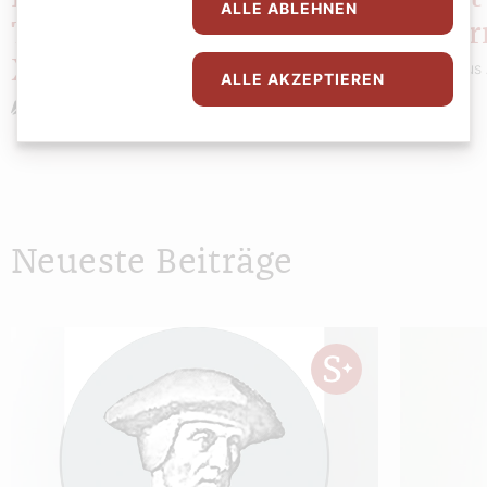
ALLE ABLEHNEN
Testament von Benedikt
Öster
XVI.
Markus 
ALLE AKZEPTIEREN
Redaktion
Neueste Beiträge