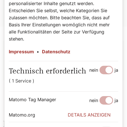
personalisierter Inhalte genutzt werden.
Haben Sie lustige Geschichten in der Kirche erlebt, die Sie mit
Entscheiden Sie selbst, welche Kategorien Sie
uns teilen möchten? Bitte schreiben Sie uns an
anekdoten@dersonntag.at
zulassen möchten. Bitte beachten Sie, dass auf
Basis Ihrer Einstellungen womöglich nicht mehr
alle Funktionalitäten der Seite zur Verfügung
stehen.
Autor:
Impressum
•
Datenschutz
Bernadette Spitzer
nein
ja
Technisch erforderlich
( 1 Service )
Matomo Tag Manager
nein
ja
Matomo.org
DETAILS ANZEIGEN
Das könnte Sie auch