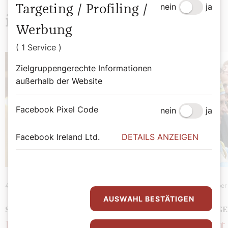
nein
ja
Targeting / Profiling /
interessieren
Werbung
( 1 Service )
Zielgruppengerechte Informationen
außerhalb der Website
Facebook Pixel Code
nein
ja
Facebook Ireland Ltd.
DETAILS ANZEIGEN
4. Jänner 2023
|
Papst
31. Dezember
AUSWAHL BESTÄTIGEN
STEHT FEST IM GLAUBEN!
ALS PILG
Das geistliche
Papst