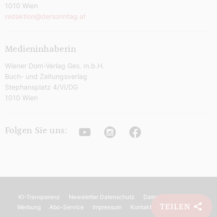
1010 Wien
redaktion@dersonntag.at
Medieninhaberin
Wiener Dom-Verlag Ges. m.b.H.
Buch- und Zeitungsverlag
Stephansplatz 4/VI/DG
1010 Wien
Youtube
Instagram
Facebook
Folgen Sie uns:
KI-Transparenz
Newsletter Datenschutz
Datenschutz
AGB
TEILEN
Werbung
Abo-Service
Impressum
Kontakt
Barrierefreiheit