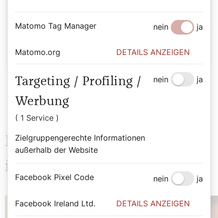
Autor:
Matomo Tag Manager
nein
ja
Josef Höchtl
Matomo.org
DETAILS ANZEIGEN
nein
ja
Targeting / Profiling /
Werbung
( 1 Service )
Zielgruppengerechte Informationen
Das könnte Sie auch
außerhalb der Website
interessieren
Facebook Pixel Code
nein
ja
Facebook Ireland Ltd.
DETAILS ANZEIGEN