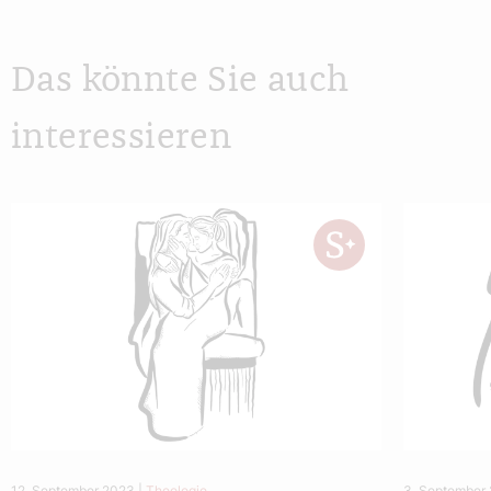
Das könnte Sie auch
interessieren
12. September 2023
|
Theologie
3. September