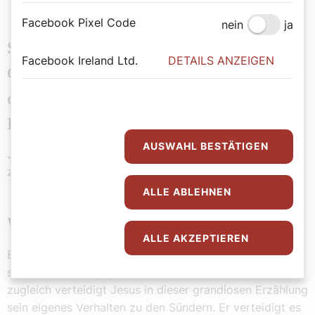
Facebook Pixel Code
nein
ja
Sie haben ein ganzes Buch über die 40
Facebook Ireland Ltd.
DETAILS ANZEIGEN
Gleichnisse Jesu geschrieben. Was ist
das wichtigste Ergebnis dieses
Buches?
AUSWAHL BESTÄTIGEN
Jesus redet in all diesen Gleichnissen von Gott und
zugleich von sich selbst.
ALLE ABLEHNEN
Wie macht er das?
ALLE AKZEPTIEREN
Blicken wir noch einmal auf Lukas 15. Der Vater, der
seinem Sohn entgegenläuft, ist natürlich Gott. Aber
zugleich verteidigt Jesus in dieser grandiosen Erzählung
sein eigenes Verhalten zu den Sündern. Er verteidigt es