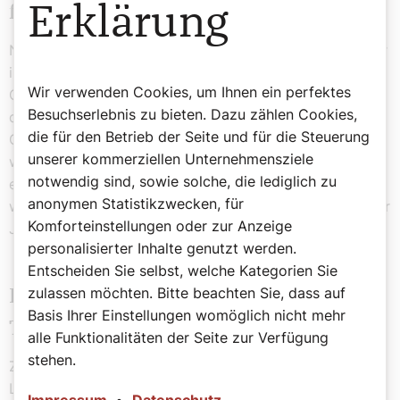
Erklärung
falsch?
Nein. Wenn wir zu Kindern vom „lieben Gott“ reden oder
ihn in unseren persönlichen Gebeten als den „lieben
Wir verwenden Cookies, um Ihnen ein perfektes
Gott“ oder unseren „lieben Vater“ anreden, so ist das
Besuchserlebnis zu bieten. Dazu zählen Cookies,
durchaus richtig und darf nicht mit der Verharmlosung
die für den Betrieb der Seite und für die Steuerung
Gottes verwechselt werden, von der gerade die Rede
unserer kommerziellen Unternehmensziele
war. Denn das Bild von dem guten und sich
notwendig sind, sowie solche, die lediglich zu
erbarmenden, eben dem lieben und liebenden Gott, ist
anonymen Statistikzwecken, für
wesentlich für das Alte Testament und natürlich auch für
Komforteinstellungen oder zur Anzeige
Jesus.
personalisierter Inhalte genutzt werden.
Entscheiden Sie selbst, welche Kategorien Sie
zulassen möchten. Bitte beachten Sie, dass auf
Könnten Sie einen entsprechenden
Basis Ihrer Einstellungen womöglich nicht mehr
Text von Jesus nennen?
alle Funktionalitäten der Seite zur Verfügung
stehen.
Zum Beispiel das Gleichnis vom verlorenen Sohn in
Lukas 15, mein Lieblingsgleichnis. Es zeigt die
Impressum
•
Datenschutz