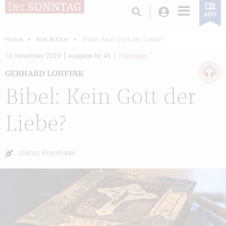
Login
ABO
Home
Alle Artikel
Bibel: Kein Gott der Liebe?
13. November 2023
Ausgabe Nr. 45
Theologie
GERHARD LOHFINK
Bibel: Kein Gott der
Liebe?
Autor:
Stefan Kronthaler