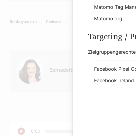
Matomo Tag Man
Matomo.org
Podcast
Religion
Schlagwörter
Targeting / 
Zielgruppengerechte
Autor:
Facebook Pixel C
Bernadette Spitzer
Facebook Ireland 
Abspielen
0:00