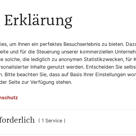
 Erklärung
Persönlichkeiten auf allen Kontinenten, in
nd Sklaven, Brave und Aufmüpfige, Geistliche
rätiert Autorin Bernadette Spitzer in
s, um Ihnen ein perfektes Besuchserlebnis zu bieten. Daz
ten, wobei sie die Besonderheit der jeweiligen
Seite und für die Steuerung unserer kommerziellen Unterne
t. Sie übersetzt die teils sperrigen Quellen in
e solche, die lediglich zu anonymen Statistikzwecken, für 
dabei nicht mit einem Augenzwinkern. Die
“ reicht von in der breiten Öffentlichkeit
sonalisierter Inhalte genutzt werden. Entscheiden Sie selb
chen, die erst vor kurzem heilig- oder
. Bitte beachten Sie, dass auf Basis Ihrer Einstellungen w
ischt durch moderne Illustrationen und
 der Seite zur Verfügung stehen.
uch zur täglichen Inspirationsquelle.
nschutz
Mit 365 Heiligen durchs Jahr.
forderlich
( 1 Service )
r Dom-Verlags
.