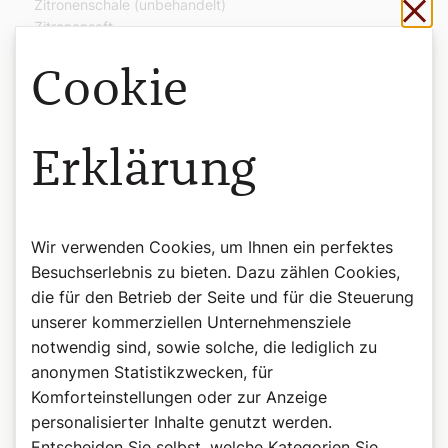
Sch
Zitronenschale (unbehandelt)
Zitronensaft
Zubereitung
Cookie
Huhn in Stücke schneiden. Fein geschnittene Zwiebel im
Öl lichtbraun rösten, Paprikapulver einrühren, sofort mit
Wasser aufgießen, Suppenwürfel dazu. Tomatenmark,
Erklärung
Zitronenschale und Salz untermengen. Huhnstücke
hinzugeben und weichdünsten.
Hühnerstücke herausnehmen, Haut und Knochen
Wir verwenden Cookies, um Ihnen ein perfektes
entfernen, in mundgerechte Stücke schneiden.
Besuchserlebnis zu bieten. Dazu zählen Cookies,
Flüssigkeit mit Stabmixer pürieren, Mehl und Sauerrahm
die für den Betrieb der Seite und für die Steuerung
mit Schneebesen gut verrühren und zügig in die Sauce
unserer kommerziellen Unternehmensziele
untermengen. Obers dazurühren und mit Zitronensaft
notwendig sind, sowie solche, die lediglich zu
abschmecken. Hühnerstücke in Sauce geben und
anonymen Statistikzwecken, für
servieren.
Komforteinstellungen oder zur Anzeige
personalisierter Inhalte genutzt werden.
Für gewünschte Schärfe mit Chilipulver oder
Cayennepfeffer würzen.
Entscheiden Sie selbst, welche Kategorien Sie