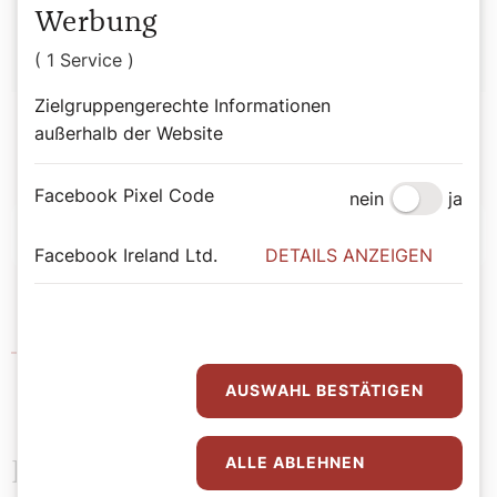
Sophie Lauringer
Werbung
( 1 Service )
Zielgruppengerechte Informationen
außerhalb der Website
Facebook Pixel Code
nein
ja
Abspielen
0:00
0:00
Facebook Ireland Ltd.
DETAILS ANZEIGEN
Website Udo Huber
AUSWAHL BESTÄTIGEN
ALLE ABLEHNEN
Passende Buchtipps