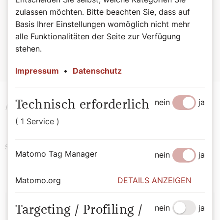
zulassen möchten. Bitte beachten Sie, dass auf
Hinweis: Dieses Rezept wurde von mir (Udo Huber) nach
Basis Ihrer Einstellungen womöglich nicht mehr
einem alten Rezept adaptiert und ist nun sehr „saftlastig“,
alle Funktionalitäten der Seite zur Verfügung
was meine Familie liebt. Als Beilage ist erlaubt,was gefällt:
stehen.
Spätzle, Nockerl, Teigwaren, Reis oder auch nur Brot zum
tunken.
Impressum
•
Datenschutz
nein
ja
Technisch erforderlich
Fotocredits des angezeigten Buchcovers: edition a
( 1 Service )
Kulinarik
Podcast
Kultur
Schlagwörter
Matomo Tag Manager
nein
ja
Matomo.org
DETAILS ANZEIGEN
Autor:
nein
ja
Targeting / Profiling /