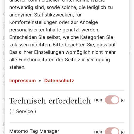
notwendig sind, sowie solche, die lediglich zu
Gerade in Zeiten der Bedrohung wie
anonymen Statistikzwecken, für
Komforteinstellungen oder zur Anzeige
jetzt erscheint das wichtig …
personalisierter Inhalte genutzt werden.
Entscheiden Sie selbst, welche Kategorien Sie
P. Anselm Grün OSB:
Es gibt die Angstmacher und
zulassen möchten. Bitte beachten Sie, dass auf
Verschwörungstheorien, die sind alle von Angst geprägt.
Basis Ihrer Einstellungen womöglich nicht mehr
Hoffen heißt, die Realität sehen wie sie ist und trotzdem
alle Funktionalitäten der Seite zur Verfügung
zu glauben, wir können es schaffen. Darauf zu hoffen,
stehen.
dass wir nicht nur dem Virus ausgesetzt sind, sondern
dass auch die heilenden Kräfte, die Gott in die
Impressum
•
Datenschutz
Schöpfung gelegt hat, stärker werden.
nein
ja
Was liegt Ihnen zu diesem Thema
Technisch erforderlich
besonders am Herzen?
( 1 Service )
P. Anselm Grün OSB:
Als ich über Hoffnung
Matomo Tag Manager
geschrieben habe, bin ich auch auf Negativaussagen
nein
ja