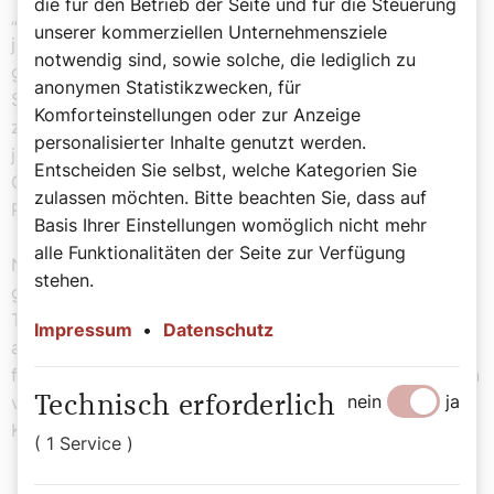
die für den Betrieb der Seite und für die Steuerung
„Catholic Association“ gewesen sein, eine Gesellschaft
unserer kommerziellen Unternehmensziele
junger Katholiken, die den Schutz heimlich ins Land
notwendig sind, sowie solche, die lediglich zu
gekommener Missionspriester übernahmen. William
anonymen Statistikzwecken, für
Shakespeare hatte weiters ganz offensichtlich Kontakt
Komforteinstellungen oder zur Anzeige
zu beiden Anführern der 1580 in Rom einsetzenden
personalisierter Inhalte genutzt werden.
jesuitischen Missionsbewegung, mit Pater Edmund
Entscheiden Sie selbst, welche Kategorien Sie
Campion, dem späteren Märtyrer, und Pater Robert
zulassen möchten. Bitte beachten Sie, dass auf
Parsons.
Basis Ihrer Einstellungen womöglich nicht mehr
alle Funktionalitäten der Seite zur Verfügung
Nach Beendigung seiner literarischen Laufbahn als
stehen.
gefeierter Londoner Bühnenautor 1613 hat er seine
Theateranteile verkauft und vermutlich mit diesem oder
Impressum
•
Datenschutz
anderem Eigenkapital die geheime Anlaufstelle für
flüchtige und verfolgte Priester in London erworben: ein
nein
ja
verwinkeltes Torhaus auf dem ehemaligen
Technisch erforderlich
Klostergelände von Blackfriars.
( 1 Service )