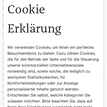
Cookie
die sogenannte Care-Arbeit, also
Sorge-Arbeit, meist von Frauen
geleistet. Sind nicht diese Frauen die
Erklärung
echten Leistungsträgerinnen?
Ja, zweifellos. Die vergangene Pandemie hat ja gezeigt,
Wir verwenden Cookies, um Ihnen ein perfektes
welche Berufe wirklich gesellschaftlich systemrelevant
Besuchserlebnis zu bieten. Dazu zählen Cookies,
sind, als bei den Lockdowns vieles aufrechterhalten
die für den Betrieb der Seite und für die Steuerung
werden musste. Da hat man plötzlich eine ganz andere
unserer kommerziellen Unternehmensziele
Wahrnehmung für diese Berufe bekommen, die sich aber
notwendig sind, sowie solche, die lediglich zu
bis jetzt in den meisten Fällen nicht in der Bezahlung der
anonymen Statistikzwecken, für
Betroffenen niederschlägt. Man hat die Pflegekräfte in
Komforteinstellungen oder zur Anzeige
den Spitälern und in den Alten- wie auch Pflegeheimen
personalisierter Inhalte genutzt werden.
beklatscht, aber an ihrer finanziellen Situation hat sich
Entscheiden Sie selbst, welche Kategorien Sie
wenig geändert. Während andere, oft hoch bezahlte
zulassen möchten. Bitte beachten Sie, dass auf
Jobs locker von zu Hause aus oder auch am Computer