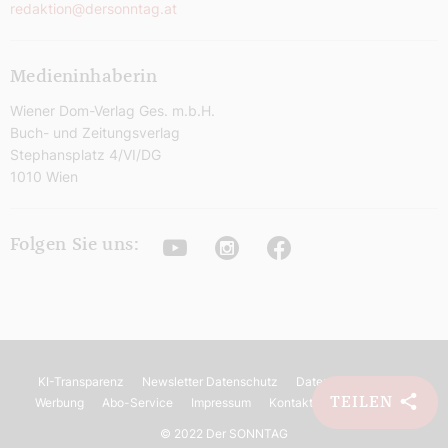
redaktion@dersonntag.at
Medieninhaberin
Wiener Dom-Verlag Ges. m.b.H.
Buch- und Zeitungsverlag
Stephansplatz 4/VI/DG
1010 Wien
Youtube
Instagram
Facebook
Folgen Sie uns:
KI-Transparenz
Newsletter Datenschutz
Datenschutz
AGB
TEILEN
Werbung
Abo-Service
Impressum
Kontakt
Barrierefreiheit
©
2022 Der SONNTAG