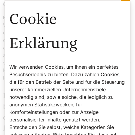
Coronavirus unsere Gesellschaft?
Cookie
Hans Bürger:
Ich reihe mich nicht in die Jammerer ein.
Wenn man noch Eltern hat, die den Zweiten Weltkrieg
erlebt haben, meine Eltern sind 84 Jahre alt, muss man
Erklärung
die Kirche im Dorf lassen. Wenn ich mir ansehe, wie sie
aufgewachsen sind, mitten im Krieg, dann sehe ich das
als mittelfristig bewältigbares Problem und das
versuche ich mir immer zu vergegenwärtigen. Für meine
Wir verwenden Cookies, um Ihnen ein perfektes
Kinder ist die aktuelle Situation aber bedrückend, sie
Besuchserlebnis zu bieten. Dazu zählen Cookies,
leiden immer mehr darunter.
die für den Betrieb der Seite und für die Steuerung
unserer kommerziellen Unternehmensziele
Immer wieder wird das
notwendig sind, sowie solche, die lediglich zu
anonymen Statistikzwecken, für
bedingungslose Grundeinkommen
Komforteinstellungen oder zur Anzeige
diskutiert. Für die einen eine Chance,
personalisierter Inhalte genutzt werden.
Entscheiden Sie selbst, welche Kategorien Sie
für die anderen ein Jobkiller. Wie
zulassen möchten. Bitte beachten Sie, dass auf