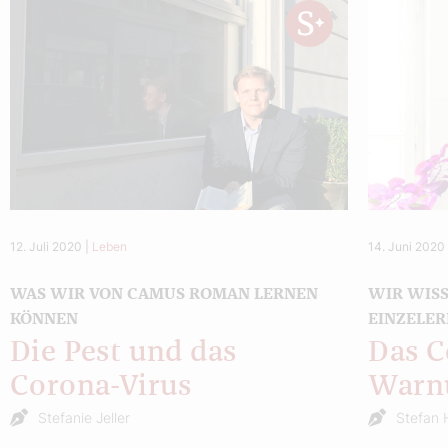
12. Juli 2020
|
Leben
14. Juni 2020
WAS WIR VON CAMUS ROMAN LERNEN
WIR WISS
KÖNNEN
EINZELER
Die Pest und das
Das C
Corona-Virus
Warn
Stefanie Jeller
Stefan 