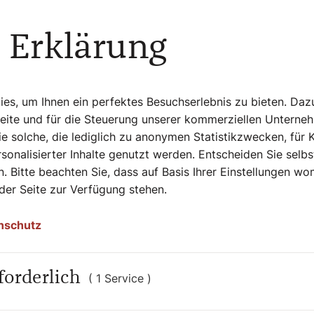
nen
 Erklärung
auch in der Kirche. Sie wünschen sich
onen nicht nur ein queerfreundliches Klima
h öffentlich klare Position gegen
s, um Ihnen ein perfektes Besuchserlebnis zu bieten. Daz
onen in mehreren Pfarren willkommen und
Seite und für die Steuerung unserer kommerziellen Unterne
e solche, die lediglich zu anonymen Statistikzwecken, für 
sonalisierter Inhalte genutzt werden. Entscheiden Sie selb
. Bitte beachten Sie, dass auf Basis Ihrer Einstellungen w
g haben und Haltung
 der Seite zur Verfügung stehen.
nschutz
en, besteht ein Unterschied. Es reicht
 sind“ und LGBTIQ* Personen ohnehin
forderlich
( 1 Service )