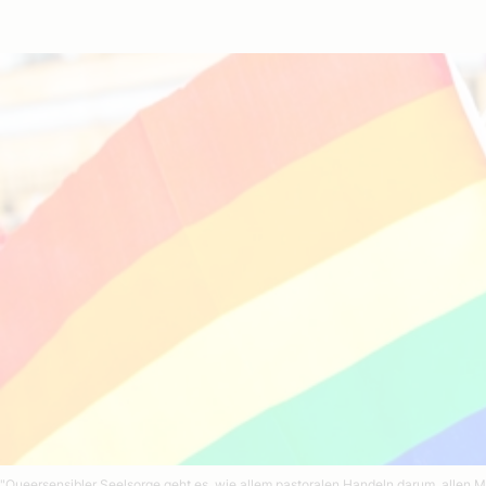
"Queersensibler Seelsorge geht es, wie allem pastoralen Handeln darum, allen