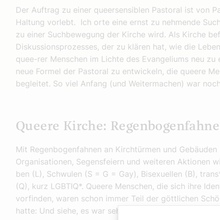
Der Auftrag zu einer queersensiblen Pastoral ist von Pa
Haltung vorlebt. Ich orte eine ernst zu nehmende Suc
zu einer Suchbewegung der Kirche wird. Als Kirche befi
Diskussionsprozesses, der zu klären hat, wie die Lebe
quee-rer Menschen im Lichte des Evangeliums neu zu ers
neue Formel der Pastoral zu entwickeln, die queere M
begleitet. So viel Anfang (und Weitermachen) war noch
Queere Kirche: Regenbogenfahn
Mit Regenbogenfahnen an Kirchtürmen und Gebäuden ki
Organisationen, Segensfeiern und weiteren Aktionen wir
ben (L), Schwulen (S = G = Gay), Bisexuellen (B), trans
(Q), kurz LGBTIQ*. Queere Menschen, die sich ihre Iden
vorfinden, waren schon immer Teil der göttlichen Schö
hatte: Und siehe, es war sehr gut.“ (Genesis 1,31).