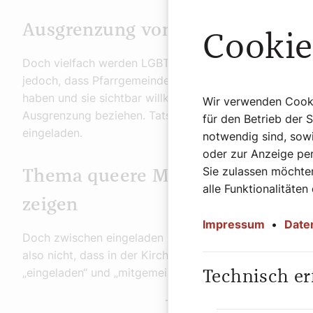
Ausgrenzung von LGBTIQ* Perso
Cookie
Doch vielfach werden LGBTIQ* Personen ausgegrenzt – 
jedoch, dass Pfarrgemeinden und kirchliche Organisati
haben und sie sichtbar willkommen heißen, sondern auc
Wir verwenden Cookie
Ausgrenzung beziehen. Tatsächlich sind LGBTIQ* Pers
für den Betrieb der 
eingeladen.
notwendig sind, sowi
oder zur Anzeige per
Sie zulassen möchten
Thema queere Menschen: Haltun
alle Funktionalitäten
zeigen
Impressum
•
Date
Doch zwischen eingeladen sein und sich eingeladen fühl
also nicht, dass in der Kirche „immer alle willkommen
„eingeladen“ und „mitgemeint“ sind.
Technisch er