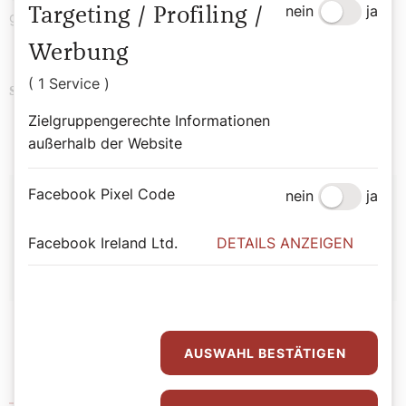
nein
ja
Targeting / Profiling /
gegen Armut".
Werbung
( 1 Service )
Politik
Schlagwörter
Zielgruppengerechte Informationen
außerhalb der Website
Autor:
Facebook Pixel Code
nein
ja
SONNTAG Redaktion
Facebook Ireland Ltd.
DETAILS ANZEIGEN
AUSWAHL BESTÄTIGEN
carla Second Hand Shops