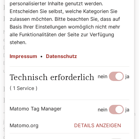
personalisierter Inhalte genutzt werden.
Bildungsengpass: Nachhilfe und
Entscheiden Sie selbst, welche Kategorien Sie
Lernunterstützung
zulassen möchten. Bitte beachten Sie, dass auf
Basis Ihrer Einstellungen womöglich nicht mehr
Neben den Grundkosten für Schulmaterial gibt es auch
alle Funktionalitäten der Seite zur Verfügung
einen hohen Bedarf an Nachhilfe, für den im
stehen.
Durchschnitt 720 Euro pro Kind ausgegeben werden.
Die Caritas-Lerncafés, die kostenlose
Impressum
•
Datenschutz
Bildungsunterstützung anbieten, sind daher überfüllt,
und viele warten auf einen Platz.
nein
ja
Technisch erforderlich
( 1 Service )
Der Aufruf: Jedes Kind verdient
Bildung
Matomo Tag Manager
nein
ja
"Kinderarmut ist untragbar, und wir müssen alles tun, um
jedes Kind mit auf die Bildungsreise zu nehmen," so
Matomo.org
DETAILS ANZEIGEN
Schwertner. Er fordert auch eine Gesamtüberarbeitung
des Sozialhilfesystems. "Bildung ist die beste Vorsorge