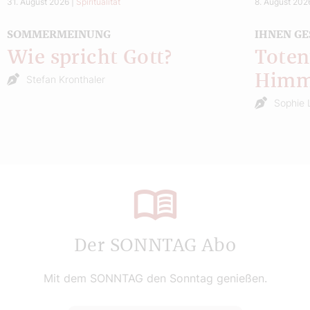
31. August 2026
|
Spiritualität
8. August 202
SOMMERMEINUNG
IHNEN GE
Wie spricht Gott?
Toten
Himm
Stefan Kronthaler
Sophie 
Der SONNTAG Abo
Mit dem SONNTAG den Sonntag genießen.