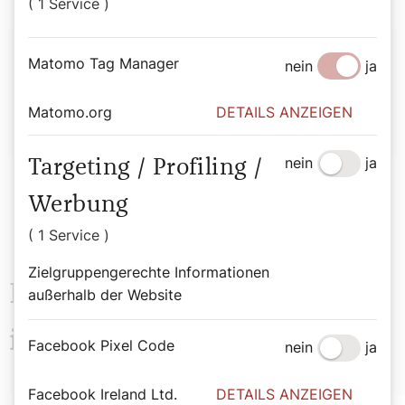
( 1 Service )
Autor:
Matomo Tag Manager
nein
ja
Hirtenhund
Matomo.org
DETAILS ANZEIGEN
nein
ja
Targeting / Profiling /
Werbung
( 1 Service )
Zielgruppengerechte Informationen
Das könnte Sie auch
außerhalb der Website
interessieren
Facebook Pixel Code
nein
ja
Facebook Ireland Ltd.
DETAILS ANZEIGEN