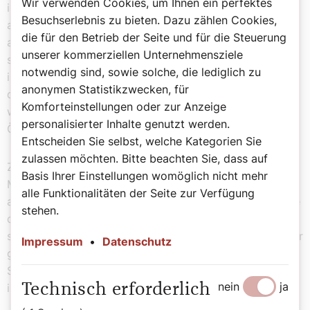
Wir verwenden Cookies, um Ihnen ein perfektes
in seinem Heilshandeln durch Formeln einhegen lassen,
Besuchserlebnis zu bieten. Dazu zählen Cookies,
als wären es magische Sprüche? Und ist es nicht eine
die für den Betrieb der Seite und für die Steuerung
anachronistische Verabsolutierung einer Taufformel, die
unserer kommerziellen Unternehmensziele
selber eine Genese hat und nicht vom Himmel gefallen
notwendig sind, sowie solche, die lediglich zu
ist? (Und was ist mit den unierten östlichen Kirchen, die
anonymen Statistikzwecken, für
die orthodoxe Taufformel „Sei getauft …“ oder „XYZ
Komforteinstellungen oder zur Anzeige
wird getauft“ verwenden? Geht nun ein Riss durch die
personalisierter Inhalte genutzt werden.
Ökumene?)
Entscheiden Sie selbst, welche Kategorien Sie
zulassen möchten. Bitte beachten Sie, dass auf
Zurück zur kleinen Melitta, die doch so gern eine
Basis Ihrer Einstellungen womöglich nicht mehr
Melissa wäre. Bei der anschließenden Feier wurde der
alle Funktionalitäten der Seite zur Verfügung
alte Priester über das Missgeschick informiert. Er lachte
stehen.
das einfach beiseite mit dem Hinweis, der Herr werde
schon den richtigen Namen verstanden haben. Hätte der
Impressum
•
Datenschutz
gute Mann wenigstens die Taufformel aus
Schusseligkeit verändert, stünde der Kaffeetante
nein
ja
immerhin eine neuerliche Taufe zu.
Technisch erforderlich