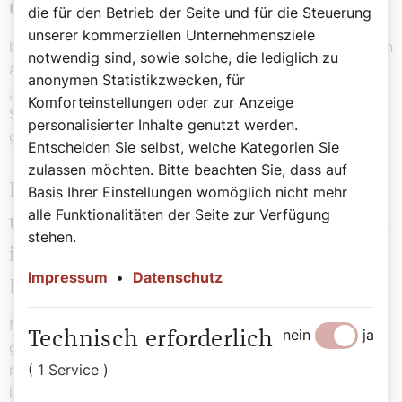
Geburtstag hat?
die für den Betrieb der Seite und für die Steuerung
unserer kommerziellen Unternehmensziele
Ich weiß nicht, wie er sonst Geburtstag feiert. Wir waren
notwendig sind, sowie solche, die lediglich zu
am Vortag bei ihm und haben halbwegs zweistimmig
anonymen Statistikzwecken, für
„Viel Glück und viel Segen“ gesungen und ihm eine
Komforteinstellungen oder zur Anzeige
Sachertorte geschenkt. Aber wir haben nicht
personalisierter Inhalte genutzt werden.
gemeinsam gejausnet.
Entscheiden Sie selbst, welche Kategorien Sie
zulassen möchten. Bitte beachten Sie, dass auf
Eine Frage müssen wir stellen, die
Basis Ihrer Einstellungen womöglich nicht mehr
alle Funktionalitäten der Seite zur Verfügung
unsere Leserinnen und Leser natürlich
stehen.
interessiert: Gibt es in der Frage Ihre
Impressum
•
Datenschutz
Nachfolge Neuigkeiten?
Nicht dass ich wüsste. Der Papst hat eine Bemerkung
nein
ja
Technisch erforderlich
gemacht, dass er meine Mitarbeit schätzt. Er hat noch
( 1 Service )
nicht von meinem Nachfolger gesprochen, aber es wird
ihn sicher geben.