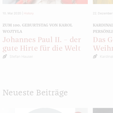
10. Mai 2020
|
History
22. Dezember
ZUM 100. GEBURTSTAG VON KAROL
KARDINA
WOJTYLA
PERSÖNL
Johannes Paul II. – der
Das G
gute Hirte für die Welt
Weih
Stefan Hauser
Kardina
Neueste Beiträge