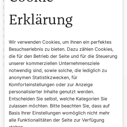
können: der agrarische Norden, der industrielle Süden
bis hin zur Buckligen Welt und die Großstadt Wien. Das
waren sozusagen die großen Entscheidungen der
Erklärung
Synode. Wichtig war auch, dass man damals die Basis
mitberaten hat lassen. Ich war Pfarrer in Laa und habe
dort erlebt, wie bei der Vorbereitung der Synode die
Wir verwenden Cookies, um Ihnen ein perfektes
Vorbereitungstexte der Synode in den kleinsten Pfarren
Besuchserlebnis zu bieten. Dazu zählen Cookies,
beraten worden sind. Dieses Mithereinnehmen und
die für den Betrieb der Seite und für die Steuerung
Mitbeteiligen der Basis hat in kürzester Zeit erreicht,
unserer kommerziellen Unternehmensziele
dass diese Erneuerungen so schnell vonstatten gingen.
notwendig sind, sowie solche, die lediglich zu
anonymen Statistikzwecken, für
Komforteinstellungen oder zur Anzeige
personalisierter Inhalte genutzt werden.
Entscheiden Sie selbst, welche Kategorien Sie
zulassen möchten. Bitte beachten Sie, dass auf
Basis Ihrer Einstellungen womöglich nicht mehr
alle Funktionalitäten der Seite zur Verfügung