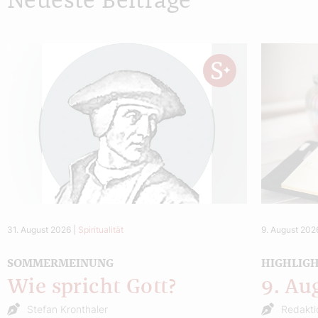
Neueste Beiträge
31. August 2026
|
Spiritualität
9. August 202
SOMMERMEINUNG
HIGHLIG
Wie spricht Gott?
9. Au
Stefan Kronthaler
Redakti