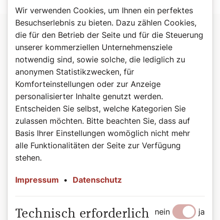
Wir verwenden Cookies, um Ihnen ein perfektes
Besuchserlebnis zu bieten. Dazu zählen Cookies,
die für den Betrieb der Seite und für die Steuerung
Heinz Ebner
unserer kommerziellen Unternehmensziele
notwendig sind, sowie solche, die lediglich zu
1963 geboren in Güssing im Südburgenland
anonymen Statistikzwecken, für
1981 Matura am BORG Güssing
1981-1986 Studium an der
Akademie der bildenden Künste
Komforteinstellungen oder zur Anzeige
in Wien
bei Anton Lehmden, Edelbert Köb, Josef Mikl
personalisierter Inhalte genutzt werden.
(Malerei, Lehramt für Bildnerische Erziehung und
Entscheiden Sie selbst, welche Kategorien Sie
Werkerziehung)
zulassen möchten. Bitte beachten Sie, dass auf
1984 Beginn der Lehrtätigkeit als AHS-Lehrer am
Klemens
Basis Ihrer Einstellungen womöglich nicht mehr
Maria Hofbauer Gymnasium Katzelsdorf
für Bildnerische
alle Funktionalitäten der Seite zur Verfügung
Erziehung
stehen.
2010 Beginn der Lehrtätigkeit an der
Pädagogischen
Hochschule Niederösterreich
in Baden
Impressum
•
Datenschutz
2012 Mitglied des Kunstrates der Diözese Eisenstadt
Einer breiten Öffentlichkeit wurde Heinz Ebner mit seiner
nein
ja
Technisch erforderlich
Glas-Monstranz für den Besuch von Papst Benedikt XVI.
in