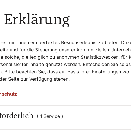
 Erklärung
Verfärbungen durch Laub, Blüten und Gras
 ist einfacher und schonender als das
 enthalten, unbedingt vermeiden. Diese
s, um Ihnen ein perfektes Besuchserlebnis zu bieten. Daz
 Flecken oder verfälschen die Farbe.
Seite und für die Steuerung unserer kommerziellen Unterne
ädlich für den Naturstein ist.
e solche, die lediglich zu anonymen Statistikzwecken, für 
 und einer Wurzelbürste entfernen. Für
sonalisierter Inhalte genutzt werden. Entscheiden Sie selb
eundliche Reiniger verwendet werden, die
. Bitte beachten Sie, dass auf Basis Ihrer Einstellungen w
 der Seite zur Verfügung stehen.
utz und reduziert den Reinigungsaufwand.
nschutz
forderlich
( 1 Service )