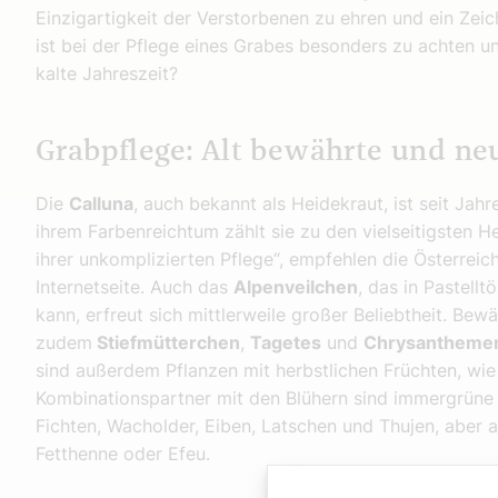
Einzigartigkeit der Verstorbenen zu ehren und ein Zei
ist bei der Pflege eines Grabes besonders zu achten u
kalte Jahreszeit?
Grabpflege: Alt bewährte und ne
Die
Calluna
, auch bekannt als Heidekraut, ist seit Jah
ihrem Farbenreichtum zählt sie zu den vielseitigsten 
ihrer unkomplizierten Pflege“, empfehlen die Österreich
Internetseite. Auch das
Alpenveilchen
, das in Pastell
kann, erfreut sich mittlerweile großer Beliebtheit. Bew
zudem
Stiefmütterchen
,
Tagetes
und
Chrysantheme
sind außerdem Pflanzen mit herbstlichen Früchten, wie
Kombinationspartner mit den Blühern sind immergrüne
Fichten, Wacholder, Eiben, Latschen und Thujen, abe
Fetthenne oder Efeu.