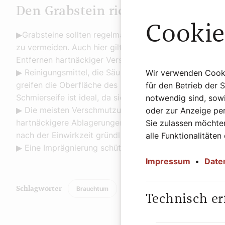
Den Grabstein richtig pflegen
Cookie
▶Grabsteine sollten regelmäßig gereinigt werden, um 
zu vermeiden. Auch hier gilt: Frühe und häufige Pflege
Entfernen hartnäckiger Verschmutzungen.
▶ Reinigungsmittel, die Säuren, Tenside, Öl oder Chlor
Wir verwenden Cookie
greifen die Oberfläche des Grabsteins an, verursachen
für den Betrieb der 
Schmierseife ist ideal, da sie weder aggressiv noch sch
notwendig sind, sowi
▶ Die meisten Verschmutzungen lassen sich mit Wasser
oder zur Anzeige per
hartnäckigere Ablagerungen können spezielle umweltfr
Sie zulassen möchten
nach der Einwirkzeit gründlich abgespült werden.
alle Funktionalitäten
▶ Eine Imprägnierung schützt den Grabstein vor Schm
Impressum
•
Date
Brauchtum
Schlagwörter
Technisch er