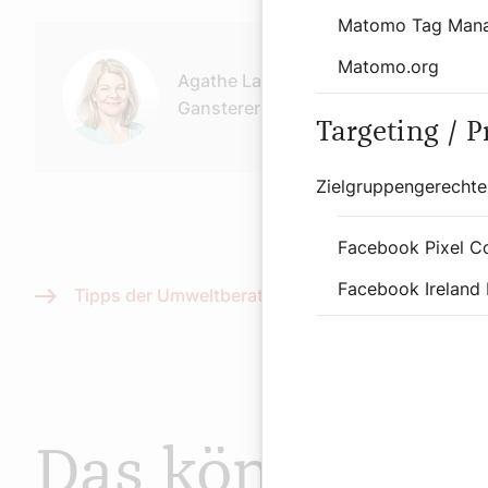
Matomo Tag Man
Autor:
Matomo.org
Agathe Lauber-
Gansterer
Targeting / 
Zielgruppengerechte
Facebook Pixel C
Facebook Ireland 
Tipps der Umweltberatung
Das könnte Sie