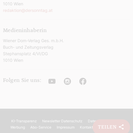
1010 Wien
redaktion@dersonntag.at
Medieninhaberin
Wiener Dom-Verlag Ges. m.b.H.
Buch- und Zeitungsverlag
Stephansplatz 4/VI/DG
1010 Wien
Youtube
Instagram
Facebook
Folgen Sie uns:
KI-Transparenz
Newsletter Datenschutz
Datenschutz
AGB
TEILEN
Werbung
Abo-Service
Impressum
Kontakt
Barrierefreiheit