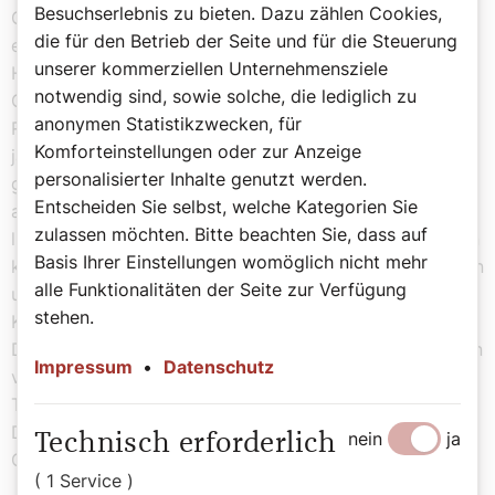
Besuchserlebnis zu bieten. Dazu zählen Cookies,
Garten Eden darstellen soll. Mittendrin ein Dinosaurier,
die für den Betrieb der Seite und für die Steuerung
ein Elefant mit Mausekopf, ein Tiger, eine lächelnde
unserer kommerziellen Unternehmensziele
Hyäne und Adam und Eva lachend und ohne jedes
notwendig sind, sowie solche, die lediglich zu
Geschlechtsmerkmal.
anonymen Statistikzwecken, für
Rasch zurück in die Erzdiözese, dachte ich mir. Dort ist
Komforteinstellungen oder zur Anzeige
ja nun wieder bald der Blick frei auf den Hochaltar, die
personalisierter Inhalte genutzt werden.
gewohnten Bilder des lebensfrohen Glaubens. Wie jenes
Entscheiden Sie selbst, welche Kategorien Sie
am Hochaltar von der Steinigung des Stephanus. Oder
zulassen möchten. Bitte beachten Sie, dass auf
links unterhalb davon der heilige Sebastian, wie man ihn
Basis Ihrer Einstellungen womöglich nicht mehr
kennt und liebt, von Pfeilen durchlöchert. An allen Ecken
alle Funktionalitäten der Seite zur Verfügung
und Enden wird gekämpft, gelitten, gestorben. Der
stehen.
Kreuzestod – kein Spaziergang. Fragen Sie Mel Gibson.
Das hat uns Christen religionsgeschichtlich immer schon
Impressum
•
Datenschutz
verdächtig gemacht. Wir beschreiben die Realität des
Todes, nicht um ihm zu huldigen, sondern um seine
Dramatik aufzuzeigen – und umso glühender den
nein
ja
Technisch erforderlich
Ostersonntag zu erwarten.
( 1 Service )