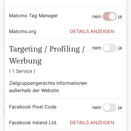
Autor:
Matomo Tag Manager
nein
ja
Hirtenhund
Matomo.org
DETAILS ANZEIGEN
nein
ja
Targeting / Profiling /
Werbung
( 1 Service )
Zielgruppengerechte Informationen
außerhalb der Website
Das könnte Sie auch
Facebook Pixel Code
nein
ja
interessieren
Facebook Ireland Ltd.
DETAILS ANZEIGEN