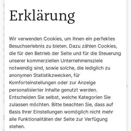
Ein Papst auf Abwegen, könnte man also sagen. Und
Erklärung
wer würde es ihm verdenken, angesichts der intensiven
Tage, die vor ihm liegen. Vielleicht bringt ihn die Zeit
unter normalen Menschen auf andere Gedanken – und
vielleicht erkennt er: Auch wenn sich die Espresso-Bars
Wir verwenden Cookies, um Ihnen ein perfektes
in Italien, Belgien, im Kongo, Argentinien oder sonst wo
Besuchserlebnis zu bieten. Dazu zählen Cookies,
deutlich unterscheiden, das Getränk bleibt doch überall
die für den Betrieb der Seite und für die Steuerung
das gleiche. Übersetzt: Eine Kirche der
unserer kommerziellen Unternehmensziele
unterschiedlichen Geschwindigkeiten mit
notwendig sind, sowie solche, die lediglich zu
unterschiedlichen regionalen Ausprägungen ist möglich
anonymen Statistikzwecken, für
– solange der ausgeschenkte, Pardon, ausgegossene
Komforteinstellungen oder zur Anzeige
Geist überall derselbe ist. Ein Kirchenreformkonzept à la
personalisierter Inhalte genutzt werden.
Papa, auf eine Tischdecke oder einen Bierdeckel
Entscheiden Sie selbst, welche Kategorien Sie
gekritzelt. Nicht undenkbar.
zulassen möchten. Bitte beachten Sie, dass auf
Basis Ihrer Einstellungen womöglich nicht mehr
Ein besonderer Namenstag
alle Funktionalitäten der Seite zur Verfügung
stehen.
Übrigens ist am 4. Oktober Welttierschutztag und