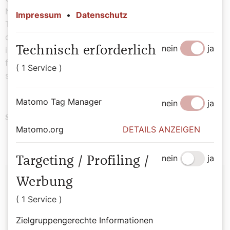
Namenstag des Papstes. Da gibt es zahlreiche
Impressum
•
Datenschutz
Tiersegnungen im ganzen Land. Auch in Wien. Möglich,
dass sich Franziskus da blicken lässt. Im Nightjet wird
nein
ja
Technisch erforderlich
immerhin ein Frühstück mit Espresso serviert. Wenn er
fährt. Und in der Pizzeria „Da Francesco“ im 21. Bezirk
( 1 Service )
sind Hunde erlaubt. Ich werde ihn erwarten.
Matomo Tag Manager
nein
ja
Reisen
Bedeutende Päpste
Schlagwörter
Matomo.org
DETAILS ANZEIGEN
nein
ja
Targeting / Profiling /
Autor:
Werbung
Redaktion
( 1 Service )
Zielgruppengerechte Informationen