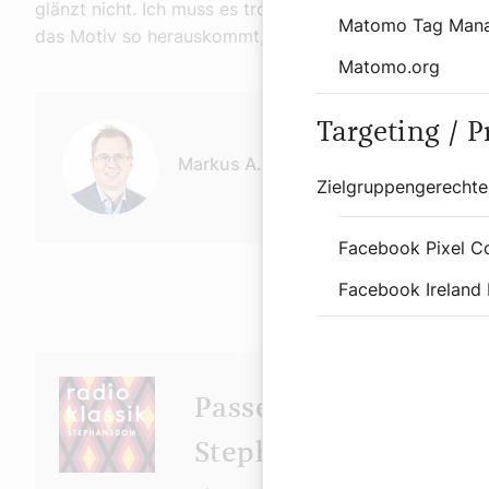
glänzt nicht. Ich muss es trotzdem tun und muss darau
Matomo Tag Man
das Motiv so herauskommt, wie ich es haben möchte.
Matomo.org
Autor:
Targeting / 
Markus A. Langer
Zielgruppengerechte
Facebook Pixel C
Facebook Ireland 
Passende Sendungen a
Stephansdom