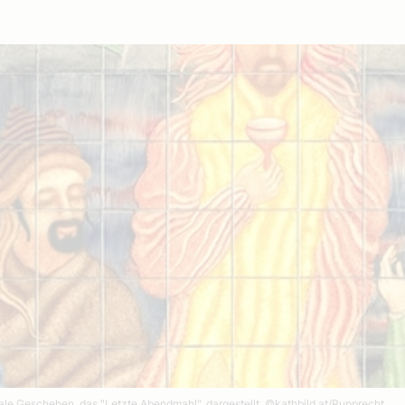
trale Geschehen, das "Letzte Abendmahl", dargestellt.
©kathbild.at/Rupprecht