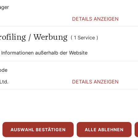
f vertrauen, dass im Brennen der Kacheln
ager
DETAILS ANZEIGEN
Profiling / Werbung
( 1 Service )
 Informationen außerhalb der Website
ode
Ltd.
DETAILS ANZEIGEN
uf Radio klassik
AUSWAHL BESTÄTIGEN
ALLE ABLEHNEN