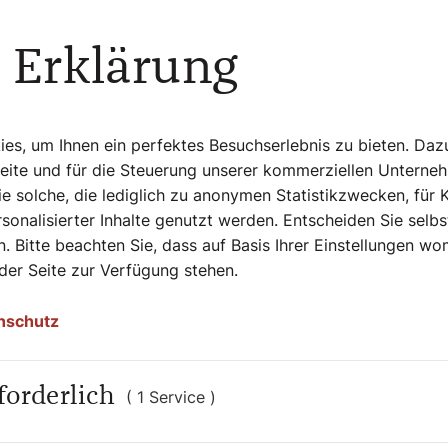
wohl des christlichen als auch des
 Erklärung
ngefangen ist. Das Besondere ist, dass die
wirklich prächtig aussehenden
 Arik Brauer mitten im Leben, im Alltag,
s, um Ihnen ein perfektes Besuchserlebnis zu bieten. Daz
Seite und für die Steuerung unserer kommerziellen Unterne
e solche, die lediglich zu anonymen Statistikzwecken, für 
 hergestellt? Wie
sonalisierter Inhalte genutzt werden. Entscheiden Sie selb
. Bitte beachten Sie, dass auf Basis Ihrer Einstellungen w
 der Seite zur Verfügung stehen.
wird übertragen in die Glasur der Keramik.
nschutz
iesen wird eine Farbe aufgetragen, die
e volle Farbe und Wahrnehmbarkeit
izierter. Da kommt die Phantasie und die
forderlich
( 1 Service )
h etwas genau vorstellen können, auch in
ussieht. Grün sieht Graugrün aus und