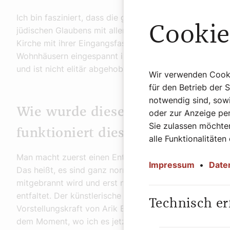
Ich bin fasziniert, dass die gesamte Tiefe der Bibel, so
Cookie
jüdischen Glaubens mit allen Grenzen in diesem Bild ei
Kirche mit ihrer Eingangsfassade zwischen zwei nicht 
Wohnhäusern eingespannt ist. Somit steht die Kunst von
und ist nicht elitär abgehoben.
Wir verwenden Cookie
für den Betrieb der 
notwendig sind, sowi
Wie wurde dieses Keramikmosaik
oder zur Anzeige per
Sie zulassen möchten
funktioniert diese Technik?
alle Funktionalitäten
Man macht zuerst einen Entwurf. Und diese Zeichnung 
Impressum
•
Date
Das heißt, es sind ganz normale Fliesen. Auf diesen Fl
mitgebrannt wird und erst nach dem Brennprozess ihr
entfaltet. Der künstlerische Prozess ist ein sehr kompl
Technisch er
Vorstellungskraft von Arik Brauer hinein. Man muss sic
dem Moment, wo ich es jetzt auftrage und es anders a