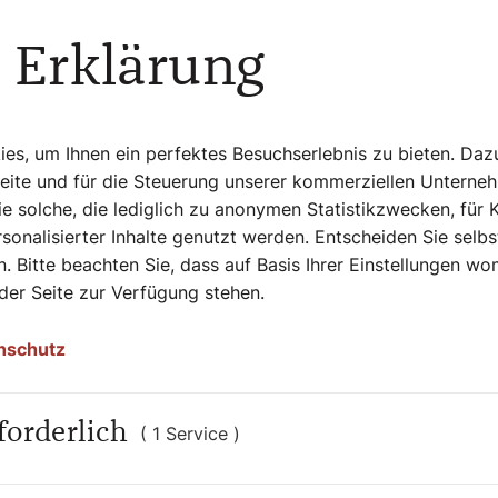
Persönlichkeiten auf allen Kontinenten, in
nd Sklaven, Brave und Aufmüpfige, Geistliche
 Erklärung
rätiert Autorin Bernadette Spitzer in
ten, wobei sie die Besonderheit der jeweiligen
t. Sie übersetzt die teils sperrigen Quellen in
dabei nicht mit einem Augenzwinkern. Die
“ reicht von in der breiten Öffentlichkeit
s, um Ihnen ein perfektes Besuchserlebnis zu bieten. Daz
chen, die erst vor kurzem heilig- oder
Seite und für die Steuerung unserer kommerziellen Unterne
ischt durch moderne Illustrationen und
e solche, die lediglich zu anonymen Statistikzwecken, für 
uch zur täglichen Inspirationsquelle.
sonalisierter Inhalte genutzt werden. Entscheiden Sie selb
. Bitte beachten Sie, dass auf Basis Ihrer Einstellungen w
 der Seite zur Verfügung stehen.
Mit 365 Heiligen durchs Jahr.
nschutz
r Dom-Verlags
.
forderlich
( 1 Service )