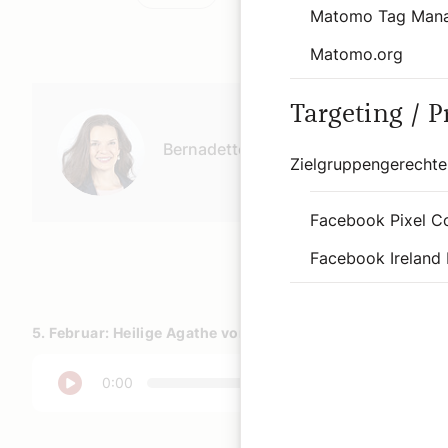
Matomo Tag Man
Matomo.org
Autor:
Targeting / 
Bernadette Spitzer
Zielgruppengerechte
Facebook Pixel C
Facebook Ireland 
5. Februar: Heilige Agathe von Catania
Abspielen
0:00