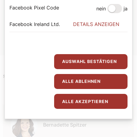
Facebook Pixel Code
nein
ja
Bernadette Spitzer
Von Bischofsstab bis Besenstiel. Mit 365 Heiligen durchs
Jahr.
Facebook Ireland Ltd.
DETAILS ANZEIGEN
Wiener Dom-Verlag.
ISBN: 978-3-85351-294-4
Erhältlich im
Webshop des Wiener Dom-Verlags
.
AUSWAHL BESTÄTIGEN
Podcast
Religion
Schlagwörter
ALLE ABLEHNEN
ALLE AKZEPTIEREN
Autor:
Bernadette Spitzer