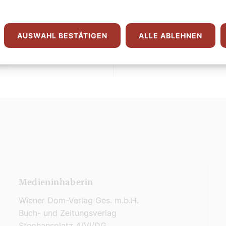
nießen.
J
AUSWAHL BESTÄTIGEN
ALLE ABLEHNEN
Medieninhaberin
Wiener Dom-Verlag Ges. m.b.H.
Buch- und Zeitungsverlag
Stephansplatz 4/VI/DG