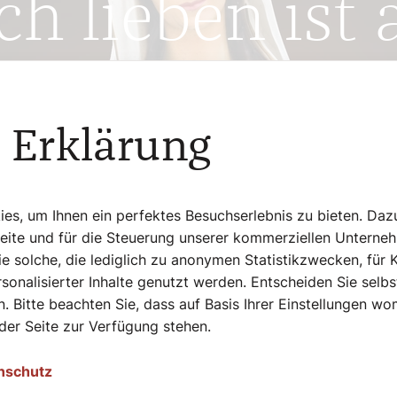
e, erfülltes 
schied sich die zweifache Mutter und
n ehrenamtlich beim Malteser-
 Erklärung
s, um Ihnen ein perfektes Besuchserlebnis zu bieten. Daz
Seite und für die Steuerung unserer kommerziellen Unterne
e solche, die lediglich zu anonymen Statistikzwecken, für 
sonalisierter Inhalte genutzt werden. Entscheiden Sie selb
. Bitte beachten Sie, dass auf Basis Ihrer Einstellungen w
 der Seite zur Verfügung stehen.
nschutz