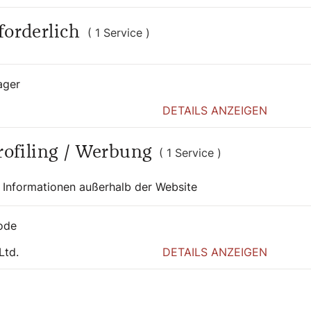
forderlich
( 1 Service )
2026 |
Spiritualität
31. Juli 2026 |
Kunst und Kultur
benszeugnis
Das Riesentor
ager
DETAILS ANZEIGEN
Profiling / Werbung
( 1 Service )
 Informationen außerhalb der Website
ode
Ltd.
DETAILS ANZEIGEN
Abo
Der S