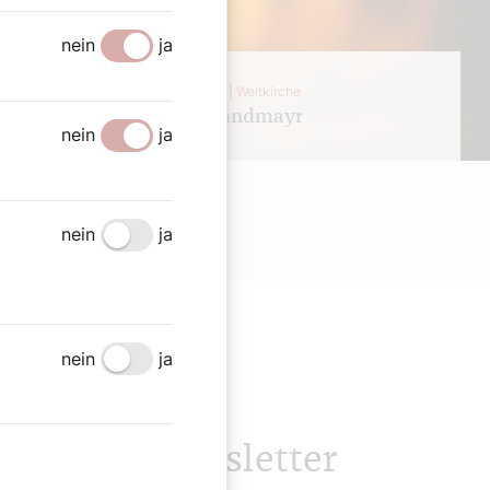
nein
ja
30. Juli 2026 |
Weltkirche
Franz Brandmayr
nein
ja
nein
ja
nein
ja
ONNTAG Newsletter