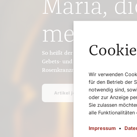
Müde Füß
In einer schwierigen Lebensphase ent
psychologische Beraterin Gini Czerni
Hospitaldienst...
Cookie
Artikel jetzt lesen
Wir verwenden Cookie
für den Betrieb der 
notwendig sind, sowi
oder zur Anzeige per
Sie zulassen möchten
alle Funktionalitäten
Impressum
•
Date