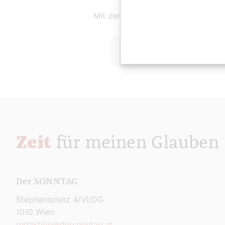
Mit dem SONNTAG den Sonntag ge
Jetzt Abo abschließen
Zeit
für meinen Glauben
Der SONNTAG
Stephansplatz 4/VI/DG
1010 Wien
redaktion@dersonntag.at