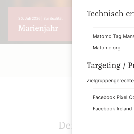
Technisch er
4. August 
30. Juli 2026 |
Spiritualität
Glau
Marienjahr
Matomo Tag Man
Matomo.org
Targeting / 
Zielgruppengerechte
Facebook Pixel C
Facebook Ireland 
Der SONNTAG 