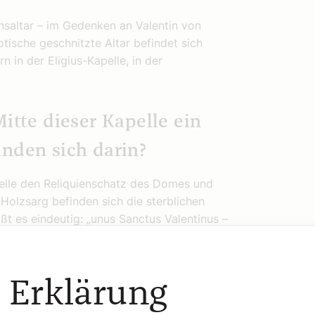
nsaltar – im Gedenken an Valentin von
otische geschnitzte Altar befindet sich
n in der Eligius-Kapelle, in der
itte dieser Kapelle ein
nden sich darin?
apelle den Reliquienschatz des Domes und
Holzsarg befinden sich die sterblichen
ißt es eindeutig: „unus Sanctus Valentinus –
ich in der Kirche des Himmelspforte-
Domes aufbewahrt. Nach Aufhebung des
 diese Reliquien des Katakombenheiligen
 Erklärung