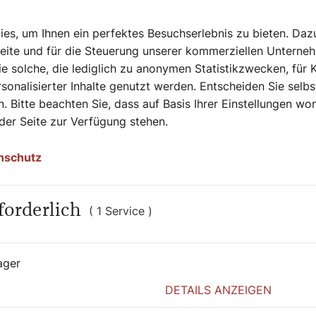
tändig mit einem Fantasiegewand bekleidet
 Zeit der Christenverfolgung und der
s, um Ihnen ein perfektes Besuchserlebnis zu bieten. Daz
gen stellt ein schönes Beispiel für die
Seite und für die Steuerung unserer kommerziellen Unterne
dar.
e solche, die lediglich zu anonymen Statistikzwecken, für 
sonalisierter Inhalte genutzt werden. Entscheiden Sie selb
. Bitte beachten Sie, dass auf Basis Ihrer Einstellungen w
 eine interessante
 der Seite zur Verfügung stehen.
nschutz
, und zwar mit Pflanzenmotiven als
as ewige Leben. Man nahm an, dass die
t ein Hinweis dafür, dass sie den Lohn für
forderlich
( 1 Service )
Sarkophag ist: An der linken Stirnseite
ager
ngeschloss verschlossen ist, um in den
DETAILS ANZEIGEN
Andachtsbild, ein Tuch, was auch immer an
Berührungsreliquie zu bekommen.