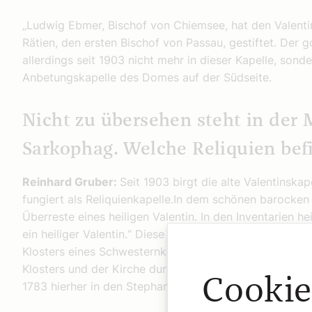
„Ludwig Ebmer, Bischof von Chiemsee, hat den Valenti
Rätien, den ersten Bischof von Passau, gestiftet. Der g
allerdings seit 1903 nicht mehr in dieser Kapelle, sonder
Anbetungskapelle des Domes auf der Südseite.
Nicht zu übersehen steht in der M
Sarkophag. Welche Reliquien befi
Reinhard Gruber:
Seit 1903 birgt die alte Valentinsk
fungiert als Reliquienkapelle.In dem schönen barocken 
Überreste eines heiligen Valentin. In den Inventarien he
ein heiliger Valentin.“ Diese Gebeine wurden ursprüngl
Klosters eines Schwesternkonvents in der Nähe des 
Klosters und der Kirche durch Kaiser Joseph II. kamen
Cookie
1783 hierher in den Stephansdom.