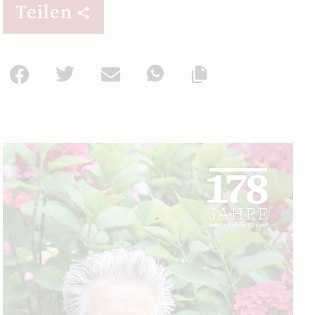
Teilen
Facebook
Twitter
Mail
WhatsApp
Url kopieren