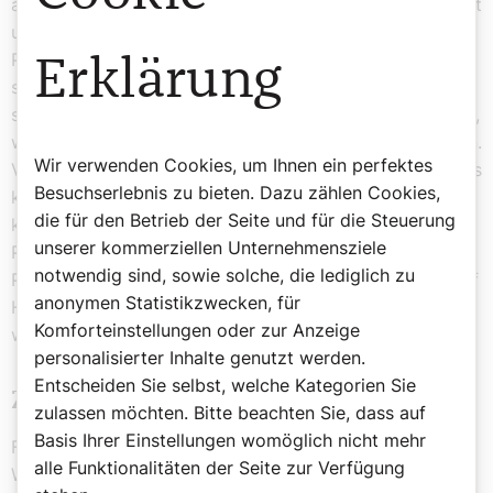
aus den Evangelien in einer medialen Breitenwirksamkeit
unters Volk gebracht zu haben, wie dies – ein weiteres
Pardon – selbst professionellen Seelbesorgten nur
Erklärung
selten gelingt. Vielleicht, weil sie das Evangelium eher
selten mit dem Wunsch nach einem Gulasch verknüpfen,
wie Phettberg in seiner letzten Kolumne zu Weihnachten.
Wir verwenden Cookies, um Ihnen ein perfektes
Vielleicht auch, weil sie nicht erkannten, dass ihr eigenes
Besuchserlebnis zu bieten. Dazu zählen Cookies,
klerikales Milieu einen offenbar nahrhaften
die für den Betrieb der Seite und für die Steuerung
kabarettistischen Humus bot. Schließlich war nicht nur
unserer kommerziellen Unternehmensziele
Phettberg in den späten 1970er-Jahren
notwendig sind, sowie solche, die lediglich zu
Pastoralassistent im Dienst der Erzdiözese – auch Josef
anonymen Statistikzwecken, für
Hader stand einmal kurz im Sold der Erzdiözese Wien,
Komforteinstellungen oder zur Anzeige
wo er in der Medienstelle arbeitete.
personalisierter Inhalte genutzt werden.
Entscheiden Sie selbst, welche Kategorien Sie
Zwischen Scham und Offenbarung
zulassen möchten. Bitte beachten Sie, dass auf
Basis Ihrer Einstellungen womöglich nicht mehr
Falls wir uns manchmal fragen sollten, warum uns die
alle Funktionalitäten der Seite zur Verfügung
Welt nicht versteht, schräg anschaut oder gar verlacht,