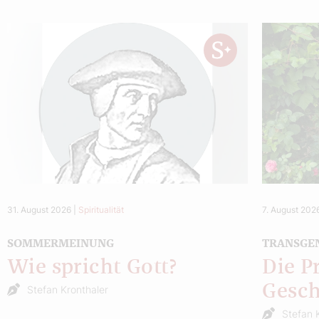
31. August 2026
|
Spiritualität
7. August 202
SOMMERMEINUNG
TRANSGE
Wie spricht Gott?
Die P
Gesch
Stefan Kronthaler
Stefan 