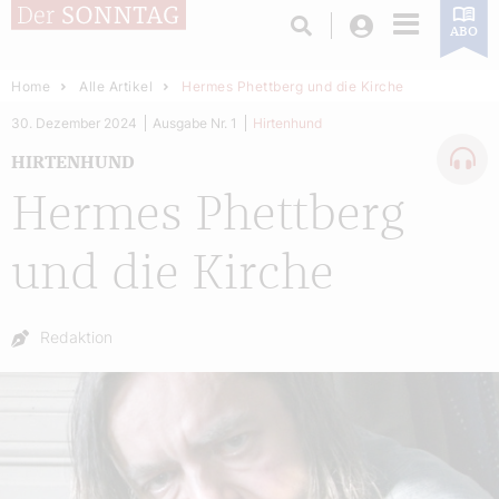
Login
ABO
Home
Alle Artikel
Hermes Phettberg und die Kirche
30. Dezember 2024
Ausgabe Nr. 1
Hirtenhund
HIRTENHUND
Hermes Phettberg
und die Kirche
Autor:
Redaktion