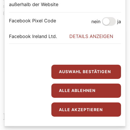
außerhalb der Website
sofort online gebucht werden. Wir freuen uns auf eine
Begegnung in Wertschätzung.“
Facebook Pixel Code
nein
ja
Autor:
Facebook Ireland Ltd.
DETAILS ANZEIGEN
Hirtenhund
AUSWAHL BESTÄTIGEN
ALLE ABLEHNEN
ALLE AKZEPTIEREN
Neueste Beiträge