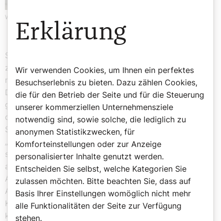
Werbung
Erklärung
So weit, so bekannt. Doch nun hat Rom bzw. der
zuständige Glaubenswächter, Kardinal Fernández,
Wir verwenden Cookies, um Ihnen ein perfektes
nachgelegt und erläutert, wie das unaussprechliche
Besuchserlebnis zu bieten. Dazu zählen Cookies,
Dokument zu verstehen sei. Höchst aufschlussreich und
die für den Betrieb der Seite und für die Steuerung
geradezu unterhaltsam gestalten sich die Passagen mit
unserer kommerziellen Unternehmensziele
den Umsetzungsbestimmungen für die nun erlaubten
notwendig sind, sowie solche, die lediglich zu
Segnungen. Diese sollten nämlich nur sehr kurz sein –
anonymen Statistikzwecken, für
„es ist eine Angelegenheit von 10 oder 15 Sekunden“,
Komforteinstellungen oder zur Anzeige
schreibt Fernández – und natürlich keine rituelle Form
personalisierter Inhalte genutzt werden.
annehmen, weil dies ja sonst an eine offizielle kirchliche
Entscheiden Sie selbst, welche Kategorien Sie
Adelung der unanständigen Situation erinnern könnte.
zulassen möchten. Bitte beachten Sie, dass auf
Auch sollten sie nicht an einem wichtigen Ort im
Basis Ihrer Einstellungen womöglich nicht mehr
Kirchengebäude oder vor dem Altar stattfinden. Wie
alle Funktionalitäten der Seite zur Verfügung
könnte also eine solche Segensfeier konkret aussehen,
stehen.