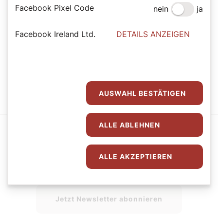
Facebook Pixel Code
nein
ja
Der SONNTAG Abo
Facebook Ireland Ltd.
DETAILS ANZEIGEN
Mit dem SONNTAG den Sonntag genießen.
Jetzt Abo abschließen
AUSWAHL BESTÄTIGEN
ALLE ABLEHNEN
ALLE AKZEPTIEREN
Der SONNTAG Newsletter
Jetzt Newsletter abonnieren