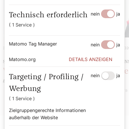
nein
ja
Technisch erforderlich
( 1 Service )
Matomo Tag Manager
nein
ja
31. August 2026
|
Spiritualität
4. August 202
Matomo.org
DETAILS ANZEIGEN
SOMMERMEINUNG
GLAUBEN
Wie spricht Gott?
Müde 
nein
ja
Targeting / Profiling /
Herz
Stefan Kronthaler
Werbung
Sandra 
( 1 Service )
Zielgruppengerechte Informationen
außerhalb der Website