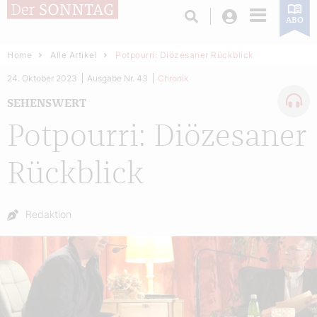
Login
ABO
Home
Alle Artikel
Potpourri: Diözesaner Rückblick
24. Oktober 2023
Ausgabe Nr. 43
Chronik
SEHENSWERT
Potpourri: Diözesaner
Rückblick
Autor:
Redaktion