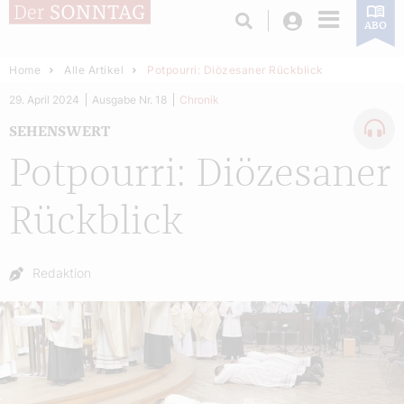
Login
ABO
Home
Alle Artikel
Potpourri: Diözesaner Rückblick
29. April 2024
Ausgabe Nr. 18
Chronik
SEHENSWERT
Potpourri: Diözesaner
Rückblick
Autor:
Redaktion