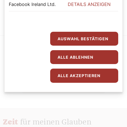
Mit dem SONNTAG den Sonntag genießen.
Facebook Ireland Ltd.
DETAILS ANZEIGEN
Jetzt Abo abschließen
AUSWAHL BESTÄTIGEN
ALLE ABLEHNEN
Der SONNTAG Newsletter
ALLE AKZEPTIEREN
Jetzt Newsletter abonnieren
Zeit
für meinen Glauben