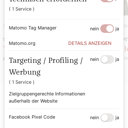
( 1 Service )
31. August 2026
|
Spiritualität
10. August 20
Matomo Tag Manager
nein
ja
SOMMERMEINUNG
ANEKDOT
Matomo.org
DETAILS ANZEIGEN
Wie spricht Gott?
Der B
Stefan Kronthaler
Bernade
nein
ja
Targeting / Profiling /
Werbung
( 1 Service )
Zielgruppengerechte Informationen
außerhalb der Website
Der SONNTAG Abo
Facebook Pixel Code
nein
ja