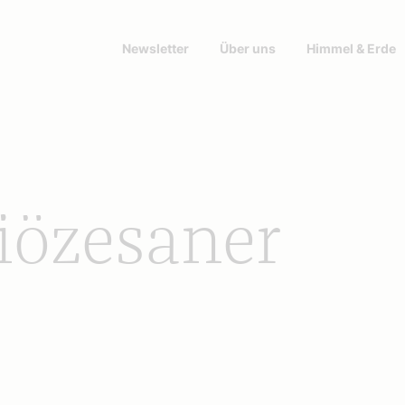
Newsletter
Über uns
Himmel & Erde
iözesaner