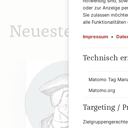
notwendig sind, sowi
oder zur Anzeige per
Sie zulassen möchten
alle Funktionalitäten
Neueste Beiträ
Impressum
•
Date
Technisch er
Matomo Tag Man
Matomo.org
Targeting / 
Zielgruppengerechte