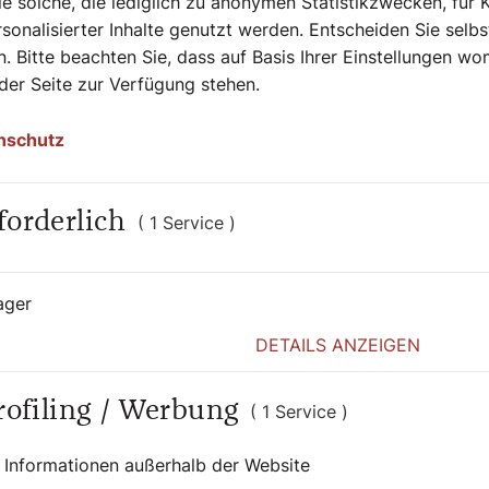
e solche, die lediglich zu anonymen Statistikzwecken, für 
sonalisierter Inhalte genutzt werden. Entscheiden Sie selb
. Bitte beachten Sie, dass auf Basis Ihrer Einstellungen w
 der Seite zur Verfügung stehen.
ge
nschutz
forderlich
( 1 Service )
ager
DETAILS ANZEIGEN
Profiling / Werbung
( 1 Service )
 Informationen außerhalb der Website