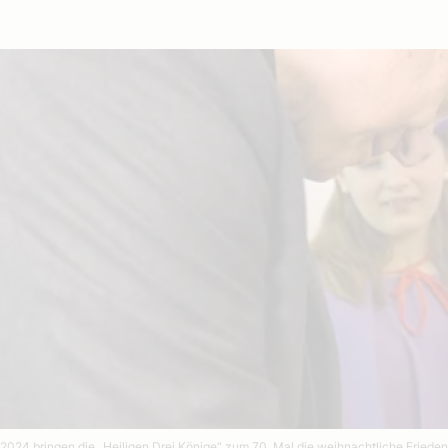
2024 bringen die „Heiligen Drei Könige“ zum 70. Mal die weihnachtliche Frieden