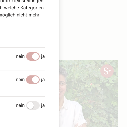
Komforteinstellungen
st, welche Kategorien
omöglich nicht mehr
nein
ja
nein
ja
nein
ja