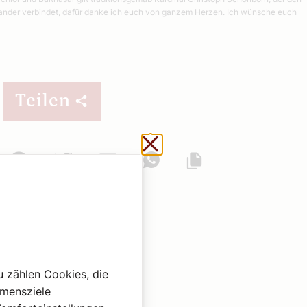
einander verbindet, dafür danke ich euch von ganzem Herzen. Ich wünsche euch
Teilen
Schließen ohne zu sp
Facebook
Twitter
Mail
WhatsApp
Url kopieren
u zählen Cookies, die
hmensziele