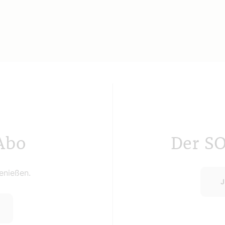
Abo
Der S
nießen.
J