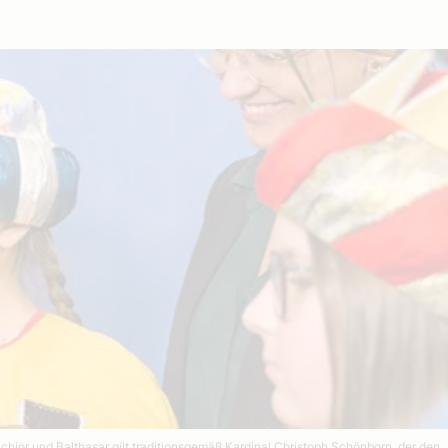
hior und Balthasar gilt traditionsgemäß Kardinal Christoph Schönborn, der den