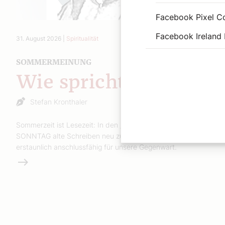
Facebook Pixel C
Facebook Ireland 
31. August 2026
|
Spiritualität
SOMMERMEINUNG
Wie spricht Gott?
Stefan Kronthaler
Sommerzeit ist Lesezeit: In den „Sommerbriefen“ macht Der
SONNTAG alte Schreiben neu zugänglich – klar, direkt und
erstaunlich anschlussfähig für unsere Gegenwart.
Weiterlesen