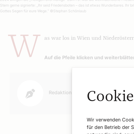
Stern gerne signierte: „Ihr seid Friedensboten – das ist etwas Wunderbares. Ih
Gottes Segen für eure Wege.“
©Stephan Schönlaub
W
as war los in Wien und Niederösterr
Auf die Pfeile klicken und weiterblätte
Autor:
Cookie
Redaktion
Wir verwenden Cookie
für den Betrieb der 