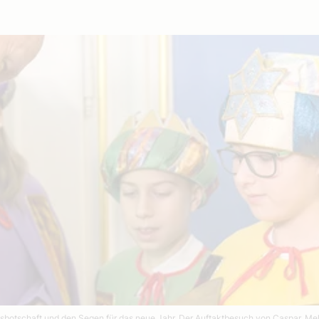
sbotschaft und den Segen für das neue Jahr. Der Auftaktbesuch von Caspar, Melc