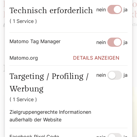
Potpourri: Diözesaner
Potpo
nein
ja
Technisch erforderlich
Rückblick
Rückb
( 1 Service )
Redaktion
Redakti
Matomo Tag Manager
nein
ja
Matomo.org
DETAILS ANZEIGEN
Neueste Beiträge
nein
ja
Targeting / Profiling /
Werbung
( 1 Service )
Zielgruppengerechte Informationen
außerhalb der Website
Facebook Pixel Code