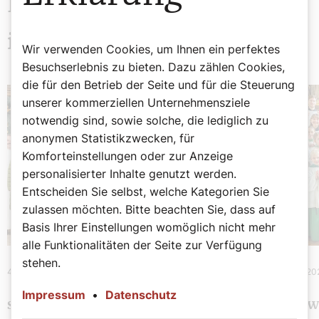
Das könnte Sie auch
interessieren
Wir verwenden Cookies, um Ihnen ein perfektes
Besuchserlebnis zu bieten. Dazu zählen Cookies,
die für den Betrieb der Seite und für die Steuerung
unserer kommerziellen Unternehmensziele
notwendig sind, sowie solche, die lediglich zu
anonymen Statistikzwecken, für
Komforteinstellungen oder zur Anzeige
personalisierter Inhalte genutzt werden.
Entscheiden Sie selbst, welche Kategorien Sie
zulassen möchten. Bitte beachten Sie, dass auf
Basis Ihrer Einstellungen womöglich nicht mehr
alle Funktionalitäten der Seite zur Verfügung
stehen.
4. Februar 2025
|
Chronik
28. Jänner 20
Impressum
•
Datenschutz
SEHENSWERT
SEHENSW