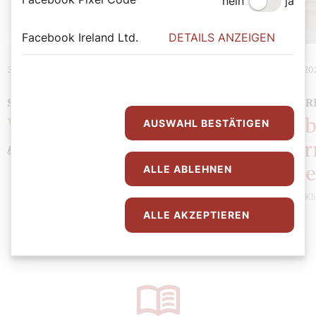
nein
ja
Facebook Ireland Ltd.
DETAILS ANZEIGEN
31. August 2026
|
Spiritualität
10. August 20
SOMMERMEINUNG
800 JAHR
Wie spricht Gott?
Glaub
AUSWAHL BESTÄTIGEN
Refor
Stefan Kronthaler
ALLE ABLEHNEN
Treu
Niels Kl
ALLE AKZEPTIEREN