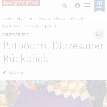
Login
ABO
Home
Alle Artikel
Potpourri: Diözesaner Rückblick
3. März 2025
Ausgabe Nr. 10
Chronik
SEHENSWERT
Potpourri: Diözesaner
Rückblick
Autor:
Redaktion