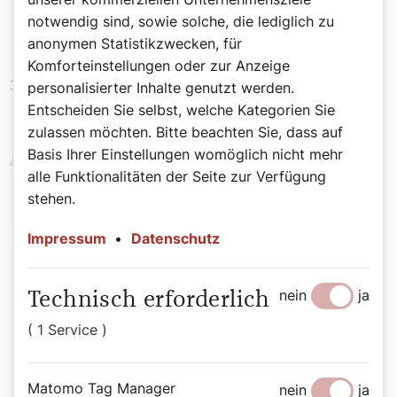
mehrere sein, z. B. eine vom Diakon, eine von der
notwendig sind, sowie solche, die lediglich zu
Pastoralassistentin, eine von einem Wort-Gottes-
anonymen Statistikzwecken, für
Feier-Leiter und eine vom Pfarrer.
Komforteinstellungen oder zur Anzeige
Die Anmeldung zum Contest erfolgt online. Bis zum
personalisierter Inhalte genutzt werden.
Weißen Sonntag, dem 16. April 2023, müssen die
Entscheiden Sie selbst, welche Kategorien Sie
eingereichten Predigten bei uns eingelangt sein.
zulassen möchten. Bitte beachten Sie, dass auf
Basis Ihrer Einstellungen womöglich nicht mehr
Die Predigten werden online der Öffentlichkeit mit
alle Funktionalitäten der Seite zur Verfügung
dem Namen des Predigers zugänglich gemacht.
stehen.
Impressum
•
Datenschutz
Eine gute Predigt schlüsselt die
biblische Botschaft immer wieder neu
nein
ja
Technisch erforderlich
auf.
( 1 Service )
Pia Hecht
Matomo Tag Manager
nein
ja