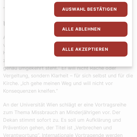
„nicht kaufen lassen“, erklärt er.
AUSWAHL BESTÄTIGEN
Über Missbrauch muss man sprechen
ALLE ABLEHNEN
Als er die Geschichte des missbrauchten Buben
veröffentlicht, warnen ihn Kollegen. Er würde einer
ALLE AKZEPTIEREN
Kirche, die ohnehin schon schlecht dasteht, Schaden
zufügen. „Das sehe ich nicht so, weil die Geschichte
genau umgekehrt steht.“ Er will nicht Rache oder
Vergeltung, sondern Klarheit – für sich selbst und für die
Kirche. „Ich gehe meinen Weg und will nicht vor
Konsequenzen kneifen.“
An der Universität Wien schlägt er eine Vortragsreihe
zum Thema Missbrauch an Minderjährigen vor. Der
Dekan stimmt sofort zu. Es soll um Aufklärung und
Prävention gehen, der Titel ist „Verbrechen und
Verantwortung“. Internationale Vortragende werden