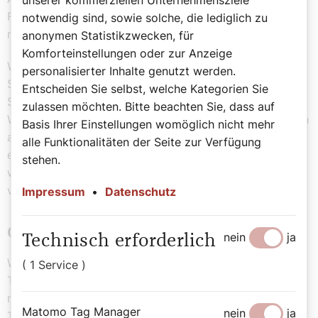
Frage. Denn, sagt Wolfgang Treitler, „es hilft dir
notwendig sind, sowie solche, die lediglich zu
niemand, auch kein Gott.“
anonymen Statistikzwecken, für
Komforteinstellungen oder zur Anzeige
Wolfgang Treitler ist vorsichtig geworden mit dem
personalisierter Inhalte genutzt werden.
Sprechen über Gott. Vieles, was wir heute unter dem
Entscheiden Sie selbst, welche Kategorien Sie
Stichwort Gott vermitteln, sei eine Wunschvorstellung.
zulassen möchten. Bitte beachten Sie, dass auf
Wünsche seien zwar wichtig, sagt er, sie zielten letztlich
Basis Ihrer Einstellungen womöglich nicht mehr
auf Hoffnung. Ja, Gott sei die Liebe, im Sinne von
alle Funktionalitäten der Seite zur Verfügung
etwas, wonach wir uns sehnten. Problematisch aber ist,
stehen.
wenn gesagt wird, Gott sei als Liebe erfahrbar. Denn
viele Menschen haben das nie erlebt.
Impressum
•
Datenschutz
Gott als „Geheimnis des Abgrundes“
nein
ja
Technisch erforderlich
Wolfgang Treitler unterrichtet seit 35 Jahren
( 1 Service )
Theologiestudierende. Mit der Kirche gebrochen hat er
nie. Wie ist das möglich? Die Kirche überliefere ihm
Matomo Tag Manager
nein
ja
Texte, die auch gegen sie sprechen, subversive Texte.