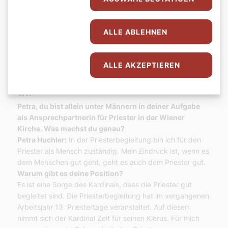
ALLE ABLEHNEN
Petra Huchler ist Theologin und Pastoralassistentin. Sie leitet seit
2021 die Priesterbegleitung in der Erzdiözese Wien.
©Erzdiözese
ALLE AKZEPTIEREN
Wien/Stephan Schönlaub
Nachgefragt: Nicht nur was, sondern auch
wie
Petra, du bist allein unter Männern in deiner Aufgabe
als Ansprechpartnerin für Priester in der Wiener
Kirche. Was machst du genau?
Petra Huchler:
In der Priesterbegleitung bin ich für den
Priester als Mensch zuständig. Mein Eindruck ist, wenn es
dem Menschen gut geht, geht es auch dem Priester gut.
Warum gibt es deine Position?
Es ist eine Sorge des Kardinals, dass die Priester gut
begleitet sind. Die Priesterbegleitung hat im vergangenen
Arbeitsjahr 13 Priestertage veranstaltet. Auf diesen
nimmt sich der Kardinal Zeit für seinen Klerus. Für mich