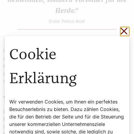
Gemeinden, sondern Vorbilder für die
Herde.“
Erster Petrus-Brief
Sch
Cookie
Paulus, der große Missionar der frühen Kirche, gründete
auf seinen Missionsreisen Gemeinden in den Städten
Kleinasiens und Griechenlands. Paulus begleitete
gleichsam aus der Ferne „seine Gemeinden“, vor allem
Erklärung
durch seine Briefe.
Wie Paulus leitet und führt
Wir verwenden Cookies, um Ihnen ein perfektes
Besuchserlebnis zu bieten. Dazu zählen Cookies,
Die sogenannten Grußlisten am Ende eines Paulus-
die für den Betrieb der Seite und für die Steuerung
Briefes nennen Frauen und Männer, die in ihren Häusern
unserer kommerziellen Unternehmensziele
Gemeinden leiteten. So heißt es etwa im ältesten
notwendig sind, sowie solche, die lediglich zu
Schreiben des Neuen Testaments, im Ersten