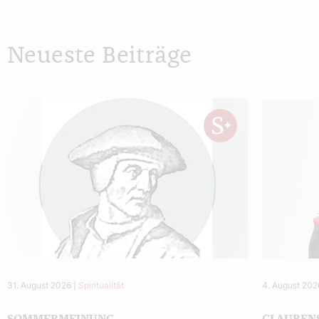
Neueste Beiträge
31. August 2026
|
Spiritualität
4. August 202
SOMMERMEINUNG
GLAUBEN