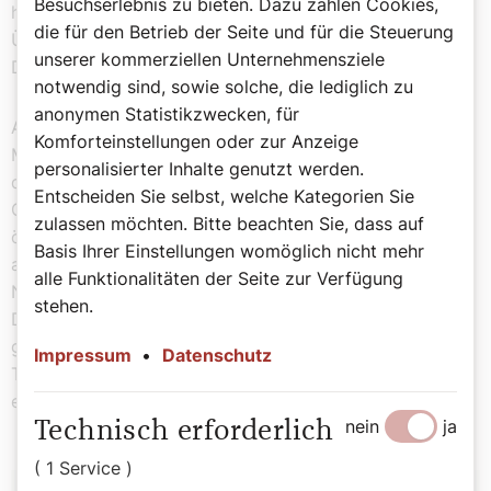
Besuchserlebnis zu bieten. Dazu zählen Cookies,
hervorgerufen werden)“ kann der Seele nutzen. Das im
die für den Betrieb der Seite und für die Steuerung
Übrigen nicht erst im Jenseits, sondern bereits im
unserer kommerziellen Unternehmensziele
Diesseits, sagt der Hund.
notwendig sind, sowie solche, die lediglich zu
anonymen Statistikzwecken, für
Anders gesagt: Es gibt eigentlich kaum eine
Komforteinstellungen oder zur Anzeige
Möglichkeit, als halbwegs moralisch lebender Mensch
personalisierter Inhalte genutzt werden.
dem Ablass zu entgehen. Selbst das Singen von „Veni
Entscheiden Sie selbst, welche Kategorien Sie
Creator Spiritus“ zu Pfingsten in einer Kirche oder
zulassen möchten. Bitte beachten Sie, dass auf
öffentlichen Kapelle kann einen Ablass bewirken. Und
Basis Ihrer Einstellungen womöglich nicht mehr
auch ich darf Ihnen nach der Lektüre dieser Zeilen den
alle Funktionalitäten der Seite zur Verfügung
Nachlass eines Teiles Ihrer Sündenstrafen zusagen.
stehen.
Denn laut Kardinal De Donatis löst man auch mit den
geistlichen Werken der Barmherzigkeit ein Ablass-
Impressum
•
Datenschutz
Ticket. Und dazu gehört, „die Lästigen geduldig zu
ertragen“.
nein
ja
Technisch erforderlich
( 1 Service )
Autor: