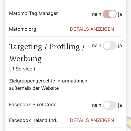
Matomo Tag Manager
Hirtenhund
nein
ja
Matomo.org
DETAILS ANZEIGEN
nein
ja
Targeting / Profiling /
Werbung
( 1 Service )
Das könnte Sie auch
Zielgruppengerechte Informationen
außerhalb der Website
interessieren
Facebook Pixel Code
nein
ja
Facebook Ireland Ltd.
DETAILS ANZEIGEN