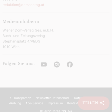
redaktion@dersonntag.at
Medieninhaberin
Wiener Dom-Verlag Ges. m.b.H.
Buch- und Zeitungsverlag
Stephansplatz 4/VI/DG
1010 Wien
Youtube
Instagram
Facebook
Folgen Sie uns:
KI-Transparenz
Newsletter Datenschutz
Datenschutz
AGB
TEILEN
Werbung
Abo-Service
Impressum
Kontakt
Barrierefreiheit
©
2022 Der SONNTAG