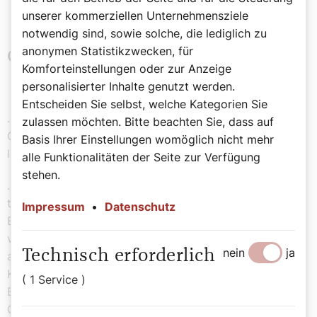
unserer kommerziellen Unternehmensziele
notwendig sind, sowie solche, die lediglich zu
anonymen Statistikzwecken, für
Ordenskleidung: ja oder nein?
Komforteinstellungen oder zur Anzeige
personalisierter Inhalte genutzt werden.
Entscheiden Sie selbst, welche Kategorien Sie
... sich die drei „evangelischen Räte“ oder
zulassen möchten. Bitte beachten Sie, dass auf
Ordensgelübde (Armut, Ehelosigkeit, Gehorsam)
Basis Ihrer Einstellungen womöglich nicht mehr
letztlich auf „Ratschläge“ Jesu zurückführen lassen?
alle Funktionalitäten der Seite zur Verfügung
stehen.
... viele Ordensleute eine Ordenskleidung („Habit“)
tragen? Der Habit ist damit das offensichtliche
Impressum
•
Datenschutz
Erkennungsmerkmal von Ordensleuten. „Habit“ kommt
vom lateinischen „habitus“, das Haltung und Gestalt,
nein
ja
Technisch erforderlich
aber auch Kleidung bedeutet. Auch Ordensgewand,
Kutte, Ordenstracht oder Ordenskleid sind oft benutzte
( 1 Service )
Begriffe. Die Farben und Schnitte können von Orden zu
Orden variieren und können auch innerhalb einer