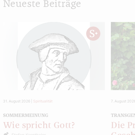
Neueste Beiträge
31. August 2026
|
Spiritualität
7. August 202
SOMMERMEINUNG
TRANSGE
Wie spricht Gott?
Die P
Stefan Kronthaler