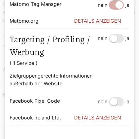
Matomo Tag Manager
Gemeinschaft unterschiedlich ausfallen. Mittlerweile
nein
ja
entscheiden sich viele Ordensfrauen und -männer gegen
das Tragen eines Habits.
Matomo.org
DETAILS ANZEIGEN
* Datenstand vom 31. 12. 2022, die Zahlen stammen von
nein
ja
Targeting / Profiling /
den Ordensgemeinschaften Österreichs.
Werbung
( 1 Service )
Alles zum Thema „Orden“: ▶
ordensgemeinschaften.at
Zielgruppengerechte Informationen
außerhalb der Website
Orden
Schlagwörter
Facebook Pixel Code
nein
ja
Facebook Ireland Ltd.
DETAILS ANZEIGEN
Autor: