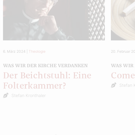
6. März 2024
|
Theologie
20. Februar 2
WAS WIR DER KIRCHE VERDANKEN
WAS WIR
Der Beichtstuhl: Eine
Comeb
Folterkammer?
Stefan 
Stefan Kronthaler