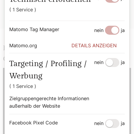
( 1 Service )
Haben Sie ein Anliegen? Schreiben Sie an
brueckenbauer@dersonntag.at
Matomo Tag Manager
nein
ja
Matomo.org
DETAILS ANZEIGEN
Filmszene aus "L'Avare - Der
Geizkragen"
nein
ja
Targeting / Profiling /
Werbung
( 1 Service )
Zielgruppengerechte Informationen
außerhalb der Website
Facebook Pixel Code
nein
ja