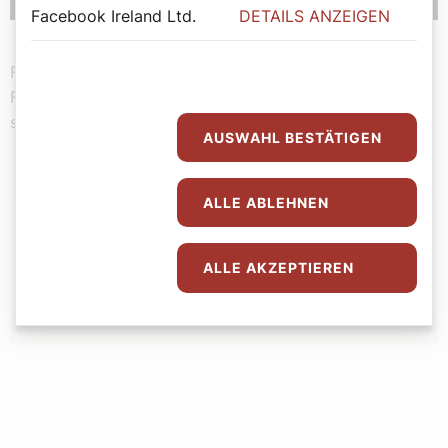
Facebook Ireland Ltd.
DETAILS ANZEIGEN
Frankreich im 17. Jahrhundert: Harpagon (Louis de
Funès) schwimmt im Geld. Er ist aber so geizig, dass er
sich sogar vor der Kollekte in der Kirche drückt.
AUSWAHL BESTÄTIGEN
ALLE ABLEHNEN
Autor:
ALLE AKZEPTIEREN
Stephan Turnovszky