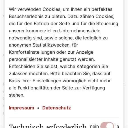
getroffen sind.
Wir verwenden Cookies, um Ihnen ein perfektes
Die Auswirkungen der Energiekrise betreffen auch die
Besuchserlebnis zu bieten. Dazu zählen Cookies,
Kirche, weil etwa Heiz- und Stromkosten der Pfarren
die für den Betrieb der Seite und für die Steuerung
dramatisch steigen. Es wäre auch gesellschaftlich
unserer kommerziellen Unternehmensziele
gefährlich, wenn die Pfarren als landübergreifendes
notwendig sind, sowie solche, die lediglich zu
Solidarnetz „zusperrten“.
anonymen Statistikzwecken, für
Komforteinstellungen oder zur Anzeige
Die Kirche erfüllt in Österreich Aufgaben, die in
personalisierter Inhalte genutzt werden.
anderen Ländern die öffentliche Hand wahrnimmt –
Entscheiden Sie selbst, welche Kategorien Sie
etwa die Erhaltung der Kirchengebäude.
zulassen möchten. Bitte beachten Sie, dass auf
Basis Ihrer Einstellungen womöglich nicht mehr
Unser Kirchenbeitragssystem ist gewachsen, deshalb ist
alle Funktionalitäten der Seite zur Verfügung
es auch nicht „am Schreibtisch“ durch ein anderes
stehen.
System zu ersetzen, sehr wohl ist es aber
weiterzuentwickeln. Die jetzige Krise legt das gewiss
Impressum
•
Datenschutz
nahe.
nein
ja
Technisch erforderlich