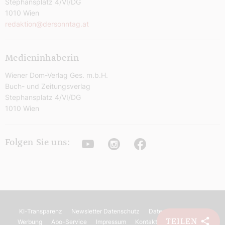
Stephansplatz 4/VI/DG
1010 Wien
redaktion@dersonntag.at
Medieninhaberin
Wiener Dom-Verlag Ges. m.b.H.
Buch- und Zeitungsverlag
Stephansplatz 4/VI/DG
1010 Wien
Youtube
Instagram
Facebook
Folgen Sie uns:
KI-Transparenz
Newsletter Datenschutz
Datenschutz
AGB
TEILEN
Werbung
Abo-Service
Impressum
Kontakt
Barrierefreiheit