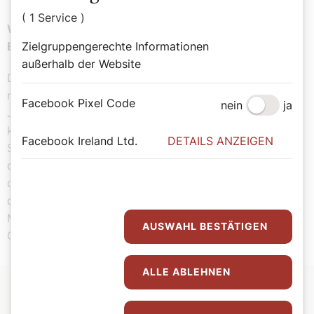
( 1 Service )
Welche Pilgerwege gibt es auf dem Gebiet der
Erzdiözese Wien?
Zielgruppengerechte Informationen
außerhalb der Website
Die beiden Jakobswege: Der eine führt von Wolfsthal
nach Purkersdorf, der andere, der Weinviertler
Facebook Pixel Code
nein
ja
Jakobsweg, von Drasenhofen nach Krems. Dazu
kommen die Klassiker: die Mariazeller Wege – die Via
Facebook Ireland Ltd.
DETAILS ANZEIGEN
Sacra und der Wiener Wallfahrerweg. Obendrein führen
der burgenländische und der ungarische Marienweg
durch das Südvikariat nach Mariazell. Wir haben noch
den Weinviertler Franziskusweg und den Klemens-
Maria-Hofbauer-Weg, der von Tasswitz nach Maria am
AUSWAHL BESTÄTIGEN
Gestade in Wien führt.
ALLE ABLEHNEN
Mehr zum Thema Pilgern am Jakobsweg lesen Sie
hier
.