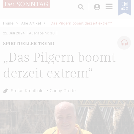
Login
ABO
Home
Alle Artikel
„Das Pilgern boomt derzeit extrem“
22. Juli 2024
Ausgabe Nr. 30
SPIRITUELLER TREND
„Das Pilgern boomt
derzeit extrem“
Autor:
Stefan Kronthaler
Conny Grotte