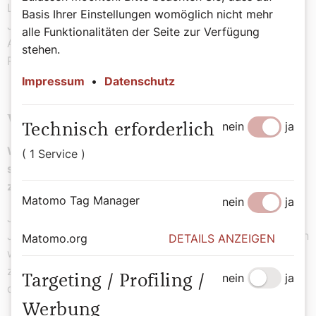
Laut Homepage des Wallfahrtsortes waren es bis Mitte
Basis Ihrer Einstellungen womöglich nicht mehr
Juli schon 240.000 Frauen, Männer und Jugendliche.
alle Funktionalitäten der Seite zur Verfügung
Aus Österreich kamen an die 1.570 Pilger und
stehen.
Pilgerinnen.
Impressum
•
Datenschutz
Warum das Pilgern boomt
nein
ja
Technisch erforderlich
Warum waren die beiden vergangenen Jahre die
( 1 Service )
stärksten Pilgerjahre? Ist dies auf Corona
zurückzuführen?
Matomo Tag Manager
nein
ja
Ja und nein. Während Corona konnte man fast zwei
Jahre lang nicht pilgern, aber dann gingen die Menschen
Matomo.org
DETAILS ANZEIGEN
wieder gern. Und der Trend hält an: Es werden von Jahr
zu Jahr mehr, die den Jakobsweg gehen. Pilgern boomt
nein
ja
Targeting / Profiling /
derzeit einfach extrem.
Werbung