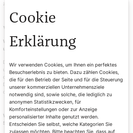
zum Ziel, weil Santiago nicht am Meer liegt.
Cookie
Woher die Pilger kommen
Erklärung
Woher kommen die Pilgerinnen und Pilger, die in Wien
um die Ausstellung eines Pilgerpasses bitten?
Die Pilgerinnen und Pilger bestellen die Pässe über
Wir verwenden Cookies, um Ihnen ein perfektes
unsere Homepage, viele Wienerinnen und Wiener holen
Besuchserlebnis zu bieten. Dazu zählen Cookies,
dann ihre Pilgerpässe bei uns am Stephansplatz ab.
die für den Betrieb der Seite und für die Steuerung
Dabei erfahre ich viel über die jeweilige Motivation,
unserer kommerziellen Unternehmensziele
diesen Weg zu gehen.
notwendig sind, sowie solche, die lediglich zu
anonymen Statistikzwecken, für
Komforteinstellungen oder zur Anzeige
Wie viele Pilgerinnen und Pilger sind heuer schon in
personalisierter Inhalte genutzt werden.
Santiago angekommen?
Entscheiden Sie selbst, welche Kategorien Sie
zulassen möchten. Bitte beachten Sie, dass auf