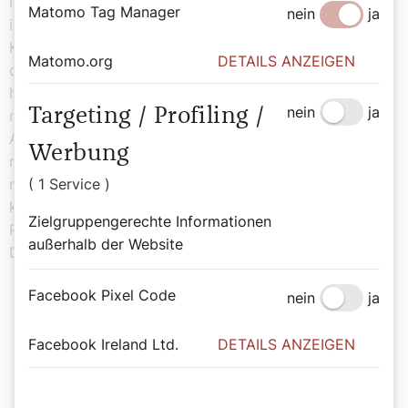
Ich hatte drei Begegnungen mit ihm. In Bulgarien habe
Matomo Tag Manager
nein
ja
ich Papst Franziskus 2019 vor der Alexander-Newski-
Kathedrale in Sofia getroffen. Zwei oder drei Kinder aus
Matomo.org
DETAILS ANZEIGEN
dem CONCORDIA-Projekt waren mit dabei. Damals
hatte Franziskus ein wenig Zeit und wir konnten kurz
nein
ja
Targeting / Profiling /
miteinander reden. Ich habe einfach gemerkt, was er an
Aufmerksamkeit und Herzlichkeit einbringt. Das war für
Werbung
mich sehr wohltuend, wertschätzend, berührend. Ich
merke immer wieder, dass mir dieser Papst näher
( 1 Service )
kommt als seine Vorgänger. Ich habe den Eindruck,
Zielgruppengerechte Informationen
Papst Franziskus ist im Herzen Jesuit geblieben.
außerhalb der Website
Dadurch fühle ich mich innerlich mit ihm verbunden.
Facebook Pixel Code
nein
ja
Papst Franziskus ist im Herzen Jesuit
Facebook Ireland Ltd.
DETAILS ANZEIGEN
geblieben.
Markus Inama