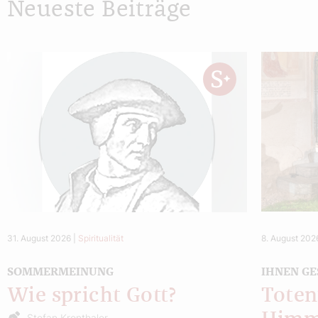
Neueste Beiträge
31. August 2026
|
Spiritualität
8. August 202
SOMMERMEINUNG
IHNEN GE
Wie spricht Gott?
Toten
Stefan Kronthaler