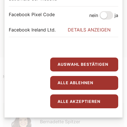
das Buch zur täglichen Inspirationsquelle.
Facebook Pixel Code
nein
ja
Bernadette Spitzer
Von Bischofsstab bis Besenstiel. Mit 365 Heiligen durchs
Jahr.
Facebook Ireland Ltd.
DETAILS ANZEIGEN
Wiener Dom-Verlag.
ISBN: 978-3-85351-294-4
Erhältlich im
Webshop des Wiener Dom-Verlags
.
AUSWAHL BESTÄTIGEN
Podcast
Schlagwörter
ALLE ABLEHNEN
ALLE AKZEPTIEREN
Autor:
Bernadette Spitzer