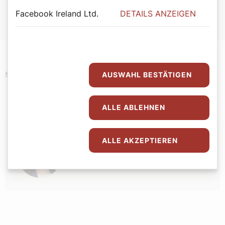
ISBN: 978-3-85351-294-4
Facebook Ireland Ltd.
DETAILS ANZEIGEN
Erhältlich im
Webshop des Wiener Dom-Verlags
.
AUSWAHL BESTÄTIGEN
Podcast
Schlagwörter
ALLE ABLEHNEN
Autor:
ALLE AKZEPTIEREN
Bernadette Spitzer