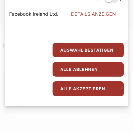
Wiener Dom-Verlag.
ISBN: 978-3-85351-294-4
Facebook Ireland Ltd.
DETAILS ANZEIGEN
Erhältlich im
Webshop des Wiener Dom-Verlags
.
Podcast
Schlagwörter
AUSWAHL BESTÄTIGEN
ALLE ABLEHNEN
Autor:
ALLE AKZEPTIEREN
Bernadette Spitzer